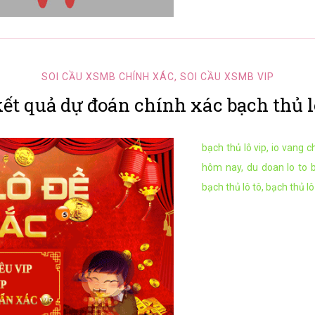
SOI CẦU XSMB CHÍNH XÁC
,
SOI CẦU XSMB VIP
ết quả dự đoán chính xác bạch thủ l
bạch thủ lô vip, io vang c
hôm nay, du doan lo to b
bạch thủ lô tô, bạch thủ lô