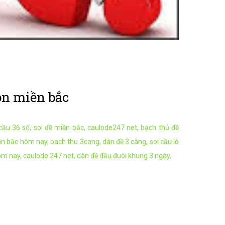
on miền bắc
 cầu 36 số, soi đề miền bắc, caulode247 net, bạch thủ đề
n bắc hôm nay, bach thu 3cang, dàn đề 3 càng, soi cầu lô
ôm nay, caulode 247 net, dàn đề đầu đuôi khung 3 ngày,