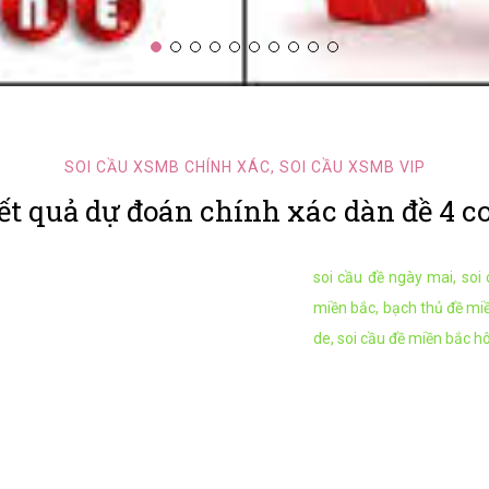
SOI CẦU XSMB CHÍNH XÁC
,
SOI CẦU XSMB VIP
t quả dự đoán chính xác dàn đề 4 c
soi cầu đề ngày mai, soi
miền bắc, bạch thủ đề miề
de, soi cầu đề miền bắc h