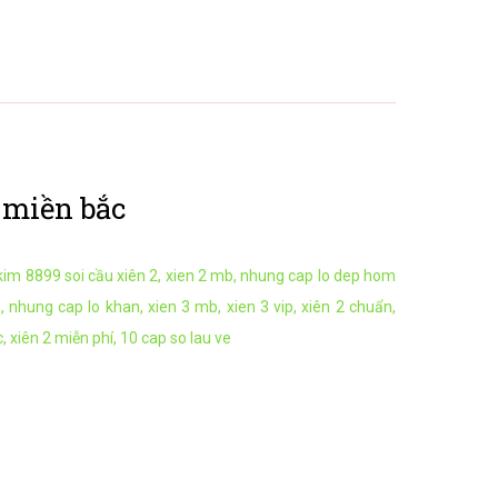
 miền bắc
 kim 8899 soi cầu xiên 2, xien 2 mb, nhung cap lo dep hom
 nhung cap lo khan, xien 3 mb, xien 3 vip, xiên 2 chuẩn,
, xiên 2 miễn phí, 10 cap so lau ve