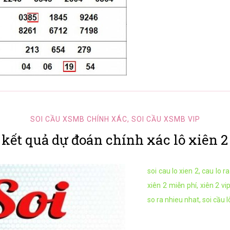
SOI CẦU XSMB CHÍNH XÁC
,
SOI CẦU XSMB VIP
kết quả dự đoán chính xác lô xiên 2
soi cau lo xien 2, cau lo 
xiên 2 miễn phí, xiên 2 v
so ra nhieu nhat, soi cầu 