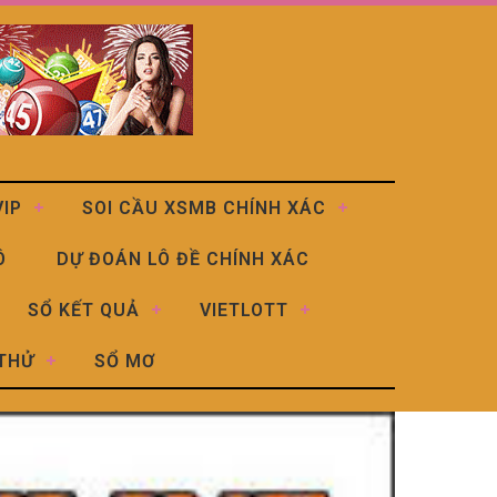
VIP
SOI CẦU XSMB CHÍNH XÁC
Ô
DỰ ĐOÁN LÔ ĐỀ CHÍNH XÁC
SỔ KẾT QUẢ
VIETLOTT
THỬ
SỔ MƠ