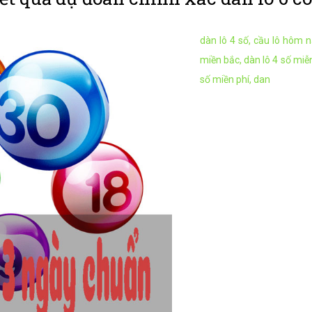
dàn lô 4 số, cầu lô hôm na
miền bắc, dàn lô 4 số miễn 
số miền phí, dan