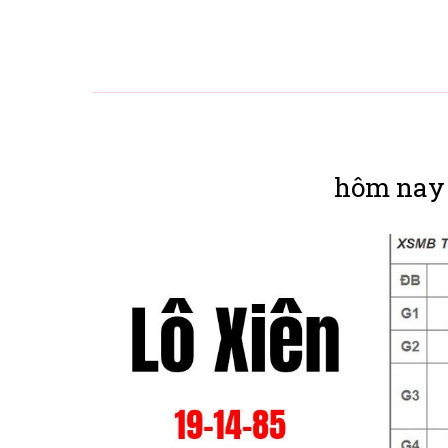
hôm nay 