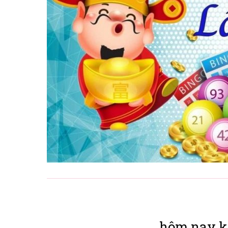
hôm nay kế