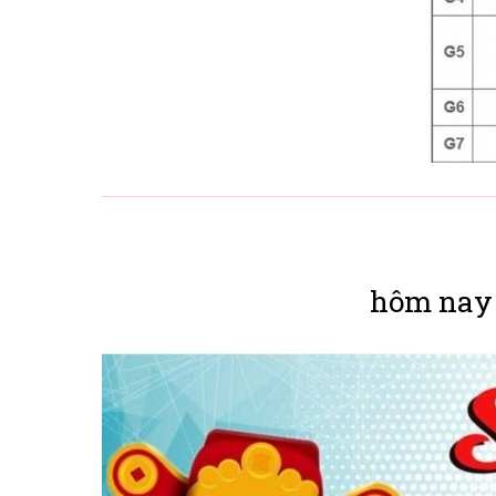
hôm nay 