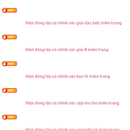
thần đồng lấy số chính xác giải đặc biệt miền trung
thần đồng lấy số chính xác giải 8 miền trung
thần đồng lấy số chính xác bao lô miền trung
thần đồng lấy số chính xác cặp xỉu chủ miền trung
thần đồng lấy số chính xác song thủ lô miền trung