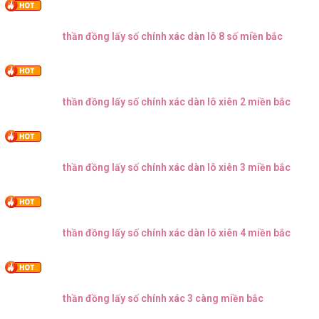
thần đồng lấy số chính xác dàn lô 8 số miền bắc
thần đồng lấy số chính xác dàn lô xiên 2 miền bắc
thần đồng lấy số chính xác dàn lô xiên 3 miền bắc
thần đồng lấy số chính xác dàn lô xiên 4 miền bắc
thần đồng lấy số chính xác 3 càng miền bắc