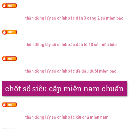
thần đồng lấy số chính xác dàn 3 càng 2 số miền bắc
thần đồng lấy số chính xác dàn lô 10 số miền bắc
thần đồng lấy số chính xác đề đầu đuôi miền bắc
chốt số siêu cấp miền nam chuẩn
thần đồng lấy số chính xác xỉu chủ miền nam