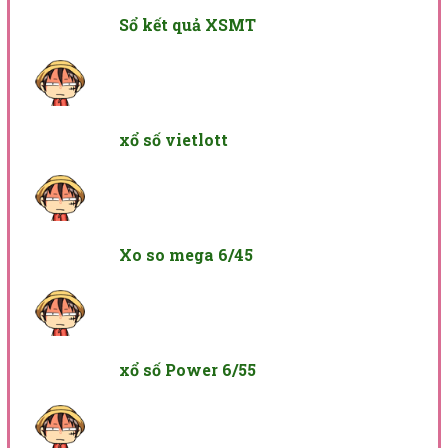
Sổ kết quả XSMT
xổ số vietlott
Xo so mega 6/45
xổ số Power 6/55