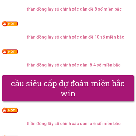
thần đồng lấy số chính xác dàn đề 8 số miền bắc
thần đồng lấy số chính xác dàn đề 10 số miền bắc
thần đồng lấy số chính xác dàn lô 4 số miền bắc
cầu siêu cấp dự đoán miền bắc
win
thần đồng lấy số chính xác dàn lô 6 số miền bắc