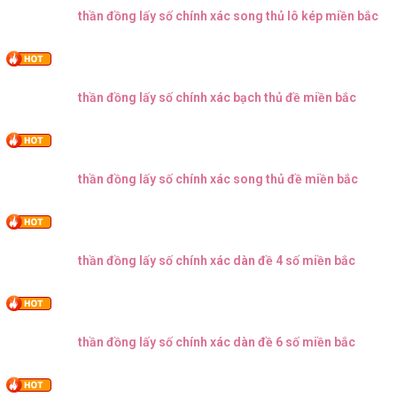
thần đồng lấy số chính xác song thủ lô kép miền bắc
thần đồng lấy số chính xác bạch thủ đề miền bắc
thần đồng lấy số chính xác song thủ đề miền bắc
thần đồng lấy số chính xác dàn đề 4 số miền bắc
thần đồng lấy số chính xác dàn đề 6 số miền bắc