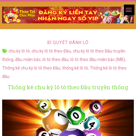
BÍ QUYẾT ĐÁNH LÔ
chu kỳ lô tô
,
chu kỳ lô tô theo Đầu
,
chu kỳ lô tô theo Đầu truyền
thống
,
đầu miền bắc
,
lô tô theo đầu
,
lô tô theo đầu miền bắc (MB)
,
Thống kê chu kỳ lô tô theo Đầu
,
thống kê lô tô
,
Thống kê lô tô theo
đầu
Thống kê chu kỳ lô tô theo Đầu truyền thống