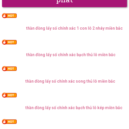
thần đồng lấy số chính xác 1 con lô 2 nháy miền bắc
thần đồng lấy số chính xác bạch thủ lô miền bắc
thần đồng lấy số chính xác song thủ lô miền bắc
thần đồng lấy số chính xác bạch thủ lô kép miền bắc