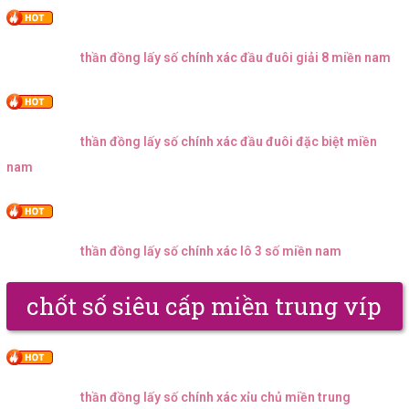
thần đồng lấy số chính xác đầu đuôi giải 8 miền nam
thần đồng lấy số chính xác đầu đuôi đặc biệt miền
nam
thần đồng lấy số chính xác lô 3 số miền nam
chốt số siêu cấp miền trung víp
thần đồng lấy số chính xác xỉu chủ miền trung