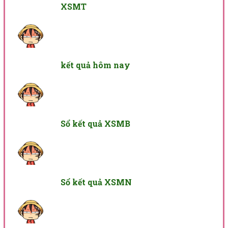
XSMT
kết quả hôm nay
Sổ kết quả XSMB
Sổ kết quả XSMN