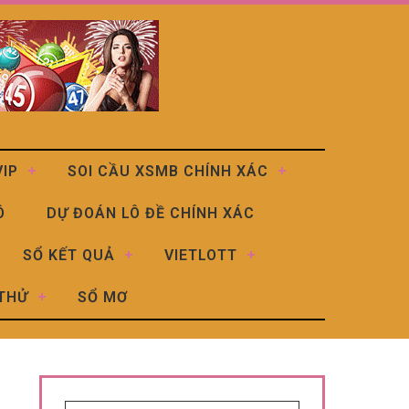
VIP
SOI CẦU XSMB CHÍNH XÁC
Ô
DỰ ĐOÁN LÔ ĐỀ CHÍNH XÁC
SỔ KẾT QUẢ
VIETLOTT
THỬ
SỔ MƠ