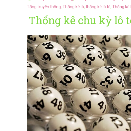
Tổng truyền thống
,
Thống kê lô
,
thống kê lô tô
,
Thống kê l
Thống kê chu kỳ lô 