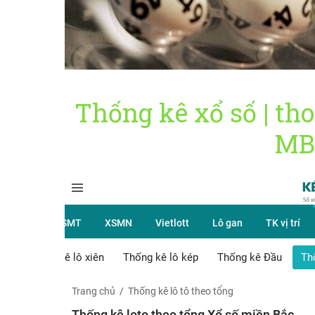
Thống kê xổ số | tho
MB