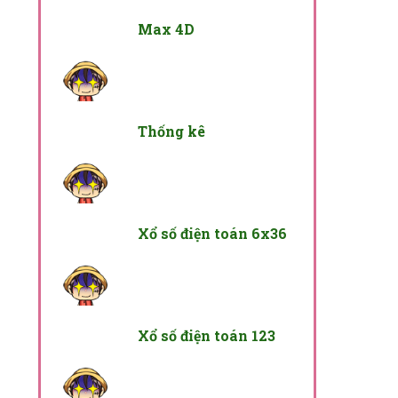
Max 4D
Thống kê
Xổ số điện toán 6x36
Xổ số điện toán 123