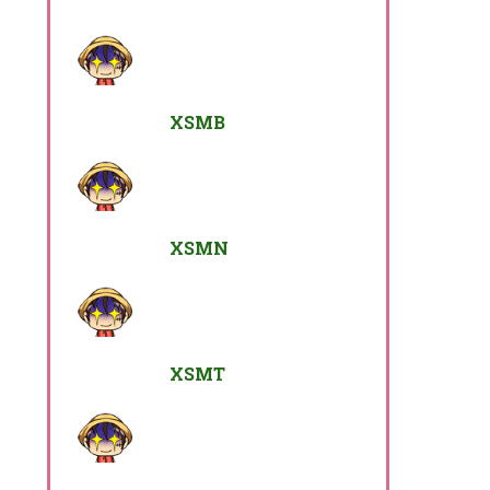
XSMB
XSMN
XSMT