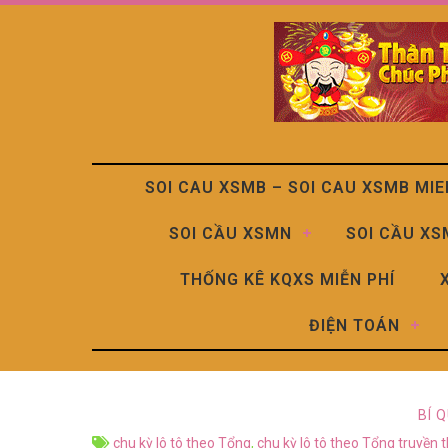
SOI CAU XSMB – SOI CAU XSMB MIE
SOI CẦU XSMN
SOI CẦU XS
THỐNG KÊ KQXS MIỄN PHÍ
ĐIỆN TOÁN
BÍ 
chu kỳ lô tô theo Tổng
,
chu kỳ lô tô theo Tổng truyền 