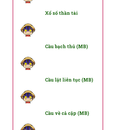
Xổ số thần tài
Cầu bạch thủ (MB)
Cầu lật liên tục (MB)
Cầu về cả cặp (MB)