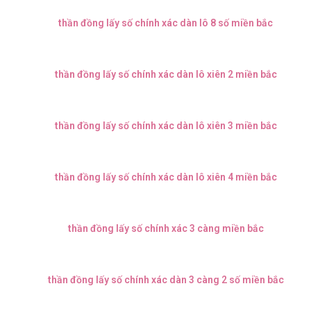
thần đồng lấy số chính xác dàn lô 8 số miền bắc
thần đồng lấy số chính xác dàn lô xiên 2 miền bắc
thần đồng lấy số chính xác dàn lô xiên 3 miền bắc
thần đồng lấy số chính xác dàn lô xiên 4 miền bắc
thần đồng lấy số chính xác 3 càng miền bắc
thần đồng lấy số chính xác dàn 3 càng 2 số miền bắc