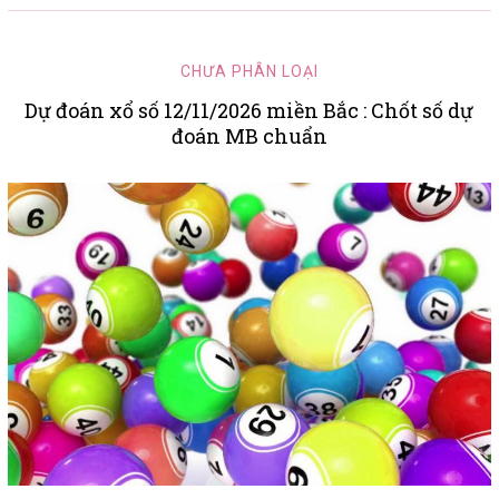
CHƯA PHÂN LOẠI
Dự đoán xổ số 12/11/2026 miền Bắc : Chốt số dự
đoán MB chuẩn