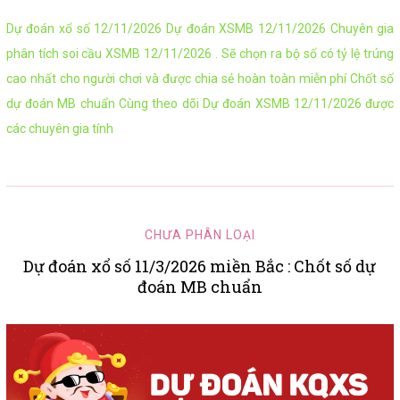
Dự đoán xổ số 12/11/2026 Dự đoán XSMB 12/11/2026 Chuyên gia
phân tích soi cầu XSMB 12/11/2026 . Sẽ chọn ra bộ số có tỷ lệ trúng
cao nhất cho người chơi và được chia sẻ hoàn toàn miễn phí Chốt số
dự đoán MB chuẩn Cùng theo dõi Dự đoán XSMB 12/11/2026 được
các chuyên gia tính
CHƯA PHÂN LOẠI
Dự đoán xổ số 11/3/2026 miền Bắc : Chốt số dự
đoán MB chuẩn