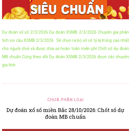
Dự đoán xổ số 2/3/2026 Dự đoán XSMB 2/3/2026 Chuyên gia phân
tích soi cầu XSMB 2/3/2026 . Sẽ chọn ra bộ số có tỷ lệ trúng cao nhất
cho người chơi và được chia sẻ hoàn toàn miễn phí Chốt số dự đoán
MB chuẩn Cùng theo dõi Dự đoán XSMB 2/3/2026 được các chuyên
gia tính
CHƯA PHÂN LOẠI
Dự đoán xổ số miền Bắc 28/10/2026: Chốt số dự
đoán MB chuẩn