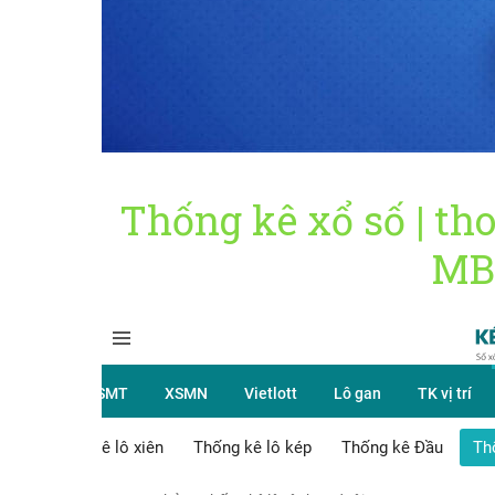
Thống kê xổ số | tho
MB