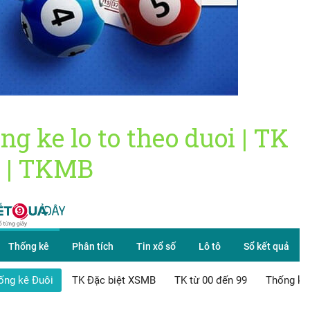
ng ke lo to theo duoi | TK
 | TKMB