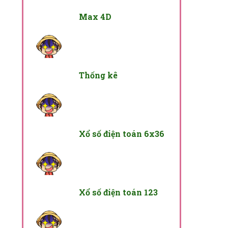
Max 4D
Thống kê
Xổ số điện toán 6x36
Xổ số điện toán 123