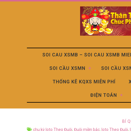
SOI CAU XSMB – SOI CAU XSMB MIE
SOI CẦU XSMN
SOI CẦU XS
THỐNG KÊ KQXS MIỄN PHÍ
ĐIỆN TOÁN
BÍ 
chu kỳ loto Theo Đuôi
,
Đuôi miền bắc
,
loto Theo Đuôi
,