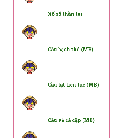
Xổ số thần tài
Cầu bạch thủ (MB)
Cầu lật liên tục (MB)
Cầu về cả cặp (MB)