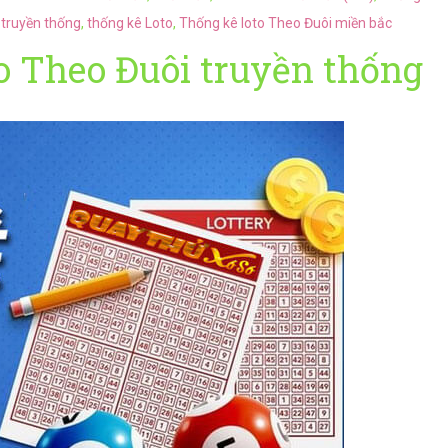
 truyền thống
,
thống kê Loto
,
Thống kê loto Theo Đuôi miền bắc
o Theo Đuôi truyền thống