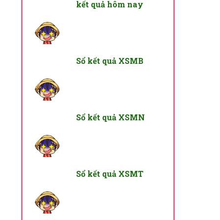
kết quả hôm nay
Sổ kết quả XSMB
Sổ kết quả XSMN
Sổ kết quả XSMT