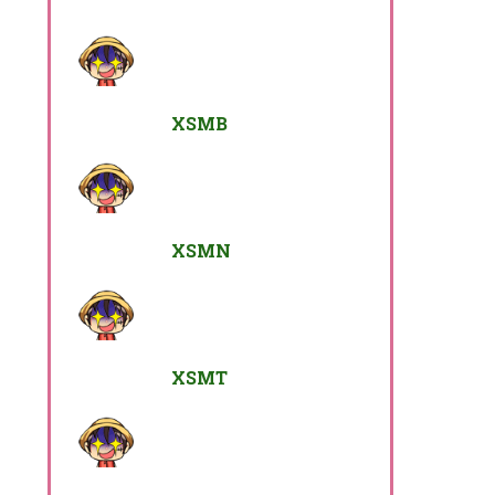
XSMB
XSMN
XSMT