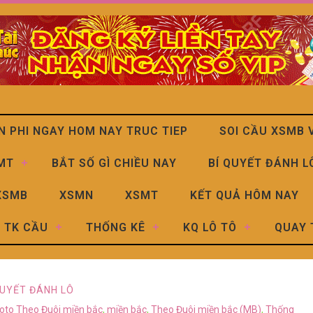
N PHI NGAY HOM NAY TRUC TIEP
SOI CẦU XSMB 
MT
BẮT SỐ GÌ CHIỀU NAY
BÍ QUYẾT ĐÁNH L
XSMB
XSMN
XSMT
KẾT QUẢ HÔM NAY
TK CẦU
THỐNG KÊ
KQ LÔ TÔ
QUAY 
QUYẾT ĐÁNH LÔ
loto Theo Đuôi miền bắc
,
miền bắc
,
Theo Đuôi miền bắc (MB)
,
Thống