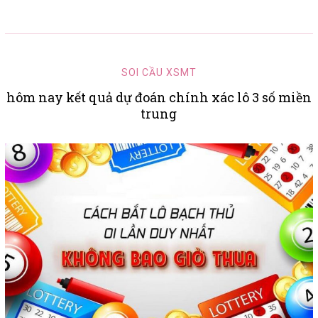
SOI CẦU XSMT
hôm nay kết quả dự đoán chính xác lô 3 số miền
trung