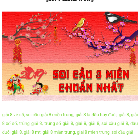
giải 8 vé số, soi cầu giải 8 miền trung, giải 8 là đầu hay đuôi, giải 8, giải
8 xổ số, trúng giải 8, trúng số giải 8, giai 8, giải 8, soi cầu giải 8, đầu
đuôi giải 8, giải 8 mt, giải 8 miền trung, giai 8 mien trung, soi cầu giải