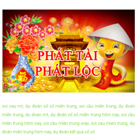
soi cau mt, dự đoán xổ số miền trung, soi cầu miền trung, dự đoán
miền trung, du doan mt, dự đoán xổ số miền trung hôm nay, soi cầu
miền trung hôm nay, soi cầu miền trung wap, soi cau mien trung, dự
đoán miền trung hôm nay, dự đoán kết quả xổ số