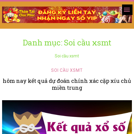
Danh mục:
Soi cầu xsmt
Soi cầu xsmt
SOI CẦU XSMT
hôm nay kết quả dự đoán chính xác cặp xíu chủ
miền trung