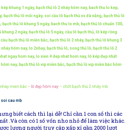
ô kép khung 1 ngày, bạch thủ lô 2 nháy hôm nay, bach thu lo kep,
y, bạch thủ lô mỗi ngày, soi cầu lô bạch thủ xs đà nẵng, bạch thủ lô
, bạch thủ lô khung 5 ngày, bach thu lo mb, bạch thủ lô chuẩn 100,
hủ khung 2 ngày, bạch thủ lô 5 ngày, cầu lô bạch thủ, lô kép rồng
 cầu bạch thủ lô miền bắc, bạch thủ lô 2 nháy, bạch thủ lô khung 3
 nháy hôm nay, lo 2nhay, bạch thủ lô, song thủ lô, bạch thủ lô 2
 nhat ngay hom nay, lo xien 4 dep nhat hom nay, lô kép đẹp nhất
 hôm nay, bạch thủ lô vip miền bắc, bạch thủ lô vip miền bắc hôm
2 nhay mien bắc –
lô đẹp hôm nay
– chốt bạch thủ 2 nháy mb
 soi cau mb
ng biết cách thì lại dễ! Chỉ cần 1 con số thì các
mất .Và còn có 1 số vốn nho nhỏ để làm việc khác.
được lượng người truy cập xấp xỉ gần 2000 lượt