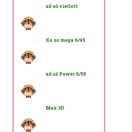
xổ số vietlott
Xo so mega 6/45
xổ số Power 6/55
Max 3D