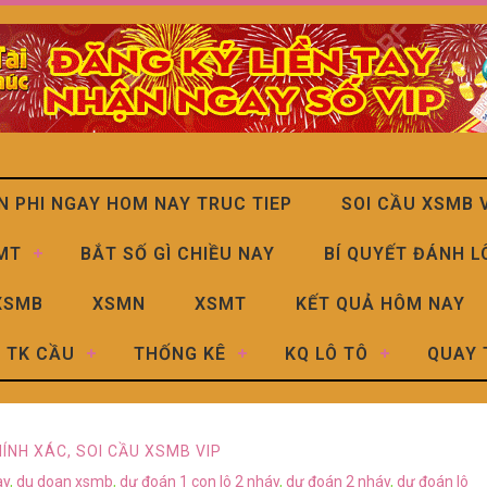
N PHI NGAY HOM NAY TRUC TIEP
SOI CẦU XSMB 
MT
BẮT SỐ GÌ CHIỀU NAY
BÍ QUYẾT ĐÁNH L
XSMB
XSMN
XSMT
KẾT QUẢ HÔM NAY
TK CẦU
THỐNG KÊ
KQ LÔ TÔ
QUAY 
HÍNH XÁC
,
SOI CẦU XSMB VIP
ay
,
du doan xsmb
,
dự đoán 1 con lô 2 nháy
,
dự đoán 2 nháy
,
dự đoán lô