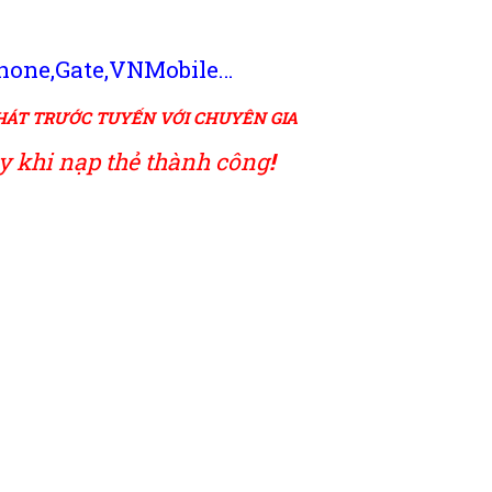
hone,Gate,VNMobile…
HÁT TRƯỚC TUYẾN VỚI CHUYÊN GIA
ay khi nạp thẻ thành công
!