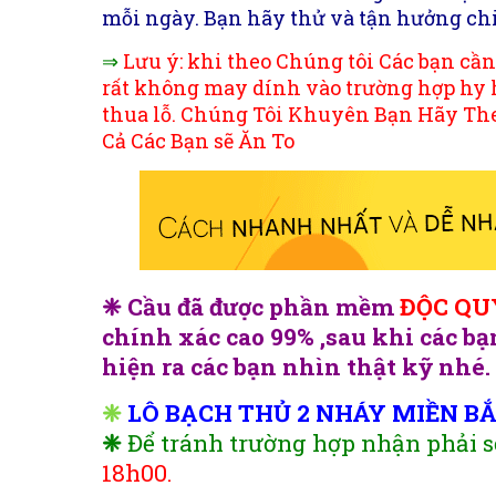
mỗi ngày. Bạn hãy thử và tận hưởng chi
⇒
Lưu ý: khi theo Chúng tôi Các bạn cần
rất không may dính vào trường hợp hy 
thua lỗ. Chúng Tôi Khuyên Bạn Hãy The
Cả Các Bạn sẽ Ăn To
❈ Cầu đã được phần mềm
ĐỘC Q
chính xác cao 99% ,sau khi các b
hiện ra các bạn nhìn thật kỹ nhé.
❈
LÔ BẠCH THỦ 2 NHÁY MIỀN BẮ
❈
Để tránh trường hợp nhận phải số
18h00.