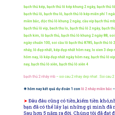
bạch thủ kép, bạch thủ lô kép khung 2 ngày, bạch thủ l
bạch thủ lô, bạch thu lô, bạch thủ lô kép miễn phí 1 ngà
miền bắc, độc thủ lô khung 2 ngày, cầu vip bạch thủ mb
bạch thủ lô vip, bach thu lo, bạch thủ lô 2 ngày, bạch t
bạch kim, lô bạch thủ, bạch thủ lô khung 2 ngày 88, soi
ngày chuẩn 100, soi cầu lô bạch thủ 8785, bạch thủ lô 2
nháy, lô đẹp nhất, kép đẹp nhất hôm nay, lo xien 3 dep
hôm nay, lô kép đẹp nhất ngày hôm nay, bạch thủ lô vip
nay, bạch thủ lô xiên, bạch thủ lô xiên 4
bạch thủ 2 nháy mb
– soi cau 2 nhay dep nhat . Soi cau 
❈
hôm nay kết quả dự đoán 1 con
lô 2 nháy miền bắc
–
➤
Đâu đâu cũng có tiền,kiếm tiền khó,như
bạn đã có thể lấy lại những gì mình đã 
Sau hơn 5 năm ra đời. Chúng tôi đã đạt 