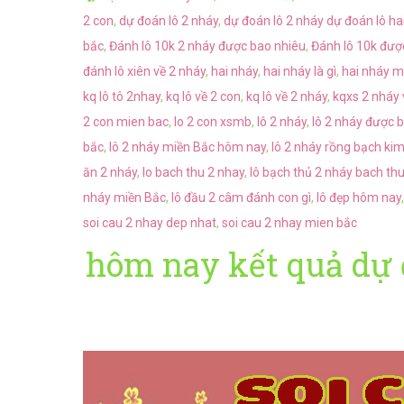
2 con
,
dự đoán lô 2 nháy
,
dự đoán lô 2 nháy dự đoán lô ha
bắc
,
Đánh lô 10k 2 nháy được bao nhiêu
,
Đánh lô 10k đượ
đánh lô xiên về 2 nháy
,
hai nháy
,
hai nháy là gì
,
hai nháy 
kq lô tô 2nhay
,
kq lô về 2 con
,
kq lô về 2 nháy
,
kqxs 2 nháy 
2 con mien bac
,
lo 2 con xsmb
,
lô 2 nháy
,
lô 2 nháy được 
bắc
,
lô 2 nháy miền Bắc hôm nay
,
lô 2 nháy rồng bạch ki
ăn 2 nháy
,
lo bach thu 2 nhay
,
lô bạch thủ 2 nháy bach thu
nháy miền Bắc
,
lô đầu 2 câm đánh con gì
,
lô đẹp hôm nay
soi cau 2 nhay dep nhat
,
soi cau 2 nhay mien bắc
hôm nay kết quả dự 