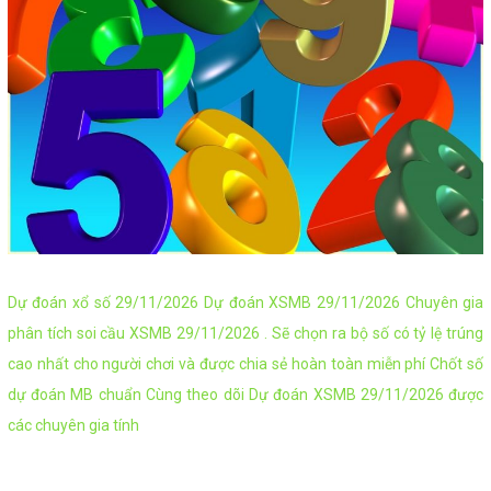
Dự đoán xổ số 29/11/2026 Dự đoán XSMB 29/11/2026 Chuyên gia
phân tích soi cầu XSMB 29/11/2026 . Sẽ chọn ra bộ số có tỷ lệ trúng
cao nhất cho người chơi và được chia sẻ hoàn toàn miễn phí Chốt số
dự đoán MB chuẩn Cùng theo dõi Dự đoán XSMB 29/11/2026 được
các chuyên gia tính