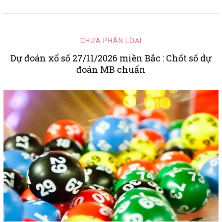
CHƯA PHÂN LOẠI
Dự đoán xổ số 27/11/2026 miền Bắc : Chốt số dự
đoán MB chuẩn