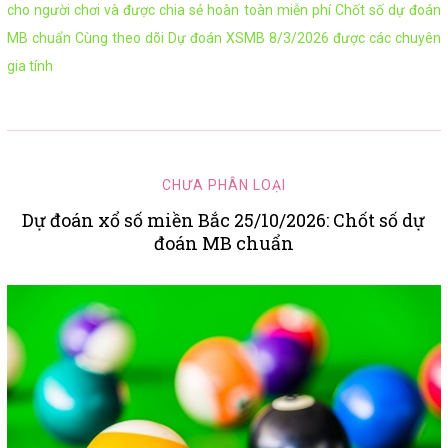
cho người chơi và được chia sẻ hoàn toàn miễn phí Chốt số dự đoán
MB chuẩn Cùng theo dõi Dự đoán XSMB 8/3/2026 được các chuyên
gia tính
CHƯA PHÂN LOẠI
Dự đoán xổ số miền Bắc 25/10/2026: Chốt số dự
đoán MB chuẩn