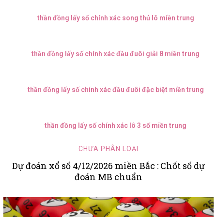
thần đồng lấy số chính xác song thủ lô miền trung
thần đồng lấy số chính xác đầu đuôi giải 8 miền trung
thần đồng lấy số chính xác đầu đuôi đặc biệt miền trung
thần đồng lấy số chính xác lô 3 số miền trung
CHƯA PHÂN LOẠI
Dự đoán xổ số 4/12/2026 miền Bắc : Chốt số dự
đoán MB chuẩn