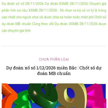
Dự đoán xổ số 28/11/2026 Dự đoán XSMB 28/11/2026 Chuyên gia
phân tích soi cầu XSMB 28/11/2026 . Sẽ chọn ra bộ số có tỷ lệ trúng
cao nhất cho người chơi và được chia sẻ hoàn toàn miễn phí Chốt số
dự đoán MB chuẩn Cùng theo dõi Dự đoán XSMB 28/11/2026 được
các chuyên gia tính
CHƯA PHÂN LOẠI
Dự đoán xổ số 1/12/2026 miền Bắc : Chốt số dự
đoán MB chuẩn