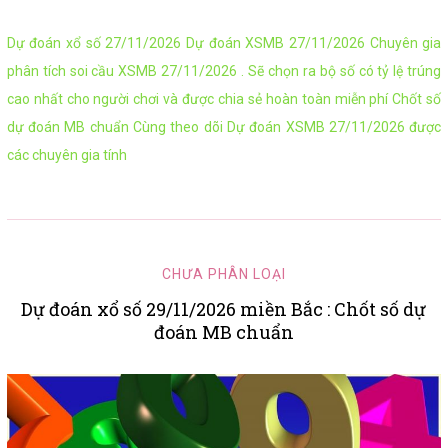
Dự đoán xổ số 27/11/2026 Dự đoán XSMB 27/11/2026 Chuyên gia
phân tích soi cầu XSMB 27/11/2026 . Sẽ chọn ra bộ số có tỷ lệ trúng
cao nhất cho người chơi và được chia sẻ hoàn toàn miễn phí Chốt số
dự đoán MB chuẩn Cùng theo dõi Dự đoán XSMB 27/11/2026 được
các chuyên gia tính
CHƯA PHÂN LOẠI
Dự đoán xổ số 29/11/2026 miền Bắc : Chốt số dự
đoán MB chuẩn