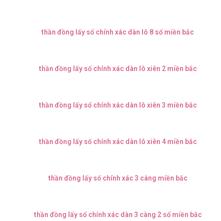
thần đồng lấy số chính xác dàn lô 8 số miền bắc
thần đồng lấy số chính xác dàn lô xiên 2 miền bắc
thần đồng lấy số chính xác dàn lô xiên 3 miền bắc
thần đồng lấy số chính xác dàn lô xiên 4 miền bắc
thần đồng lấy số chính xác 3 càng miền bắc
thần đồng lấy số chính xác dàn 3 càng 2 số miền bắc