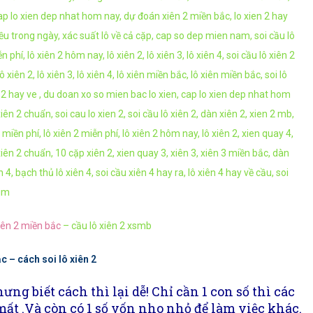
ap lo xien dep nhat hom nay, dự đoán xiên 2 miền bắc, lo xien 2 hay
hiều trong ngày, xác suất lô về cả cặp, cap so dep mien nam, soi cầu lô
 phí, lô xiên 2 hôm nay, lô xiên 2, lô xiên 3, lô xiên 4, soi cầu lô xiên 2
 xiên 2, lô xiên 3, lô xiên 4, lô xiên miền bắc, lô xiên miền bắc, soi lô
en 2 hay ve , du doan xo so mien bac lo xien, cap lo xien dep nhat hom
iên 2 chuẩn, soi cau lo xien 2, soi cầu lô xiên 2, dàn xiên 2, xien 2 mb,
miền phí, lô xiên 2 miễn phí, lô xiên 2 hôm nay, lô xiên 2, xien quay 4,
iên 2 chuẩn, 10 cặp xiên 2, xien quay 3, xiên 3, xiên 3 miền bắc, dàn
 4, bạch thủ lô xiên 4, soi cầu xiên 4 hay ra, lô xiên 4 hay về cầu, soi
kim
xiên 2 miền bắc
– cầu lô xiên 2 xsmb
 – cách soi lô xiên 2
ng biết cách thì lại dễ! Chỉ cần 1 con số thì các
mất .Và còn có 1 số vốn nho nhỏ để làm việc khác.