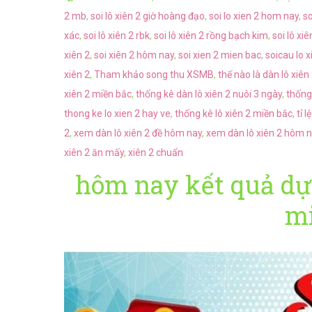
2 mb
,
soi lô xiên 2 giờ hoàng đạo
,
soi lo xien 2 hom nay
,
so
xác
,
soi lô xiên 2 rbk
,
soi lô xiên 2 rồng bạch kim
,
soi lô xiê
xiên 2
,
soi xiên 2 hôm nay
,
soi xien 2 mien bac
,
soicau lo x
xiên 2
,
Tham khảo song thu XSMB
,
thế nào là dàn lô xiên
xiên 2 miền bắc
,
thống kê dàn lô xiên 2 nuôi 3 ngày
,
thống 
thong ke lo xien 2 hay ve
,
thống kê lô xiên 2 miền bắc
,
tỉ l
2
,
xem dàn lô xiên 2 đề hôm nay
,
xem dàn lô xiên 2 hôm 
xiên 2 ăn mấy
,
xiên 2 chuẩn
hôm nay kết quả dự 
mi