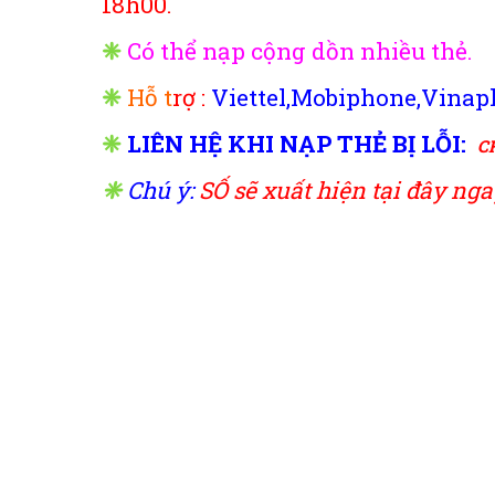
18h00.
❈
Có thể nạp cộng dồn nhiều thẻ.
❈
H
ỗ t
rợ :
Viettel,Mobiphone,Vinap
❈
LIÊN HỆ KHI NẠP THẺ BỊ LỖI:
C
❈
Chú ý:
SỐ sẽ xuất hiện tại đây ng