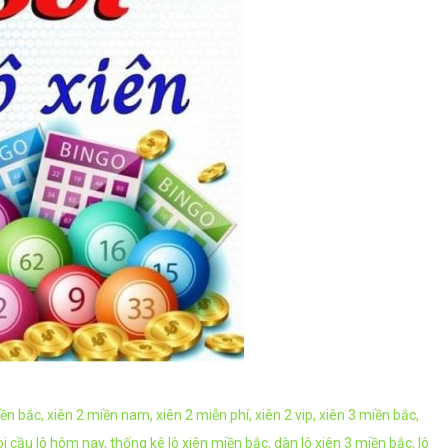
iền bắc, xiên 2 miền nam, xiên 2 miễn phí, xiên 2 vip, xiên 3 miền bắc,
 cầu lô hôm nay, thống kê lô xiên miền bắc, dàn lô xiên 3 miền bắc, lô