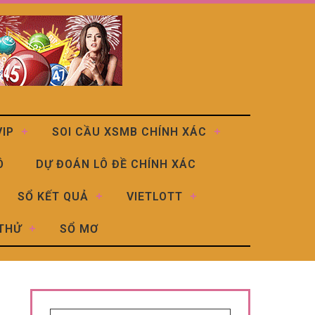
VIP
SOI CẦU XSMB CHÍNH XÁC
Ô
DỰ ĐOÁN LÔ ĐỀ CHÍNH XÁC
SỔ KẾT QUẢ
VIETLOTT
THỬ
SỔ MƠ