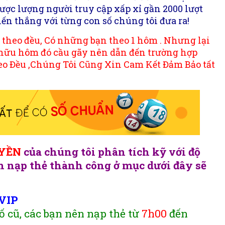
được lượng người truy cập xấp xỉ gần 2000 lượt
ến thắng với từng con số chúng tôi đưa ra!
 theo đều, Có những bạn theo 1 hôm . Nhưng lại
hữu hôm đó cầu gãy nên dẫn đến trường hợp
o Đều ,Chúng Tôi Cũng Xin Cam Kết Đảm Bảo tất
UYỀN
của chúng tôi phân tích kỹ với độ
ạn nạp thẻ thành công ở mục dưới đây sẽ
VIP
 cũ, các bạn nên nạp thẻ từ
7h00
đến