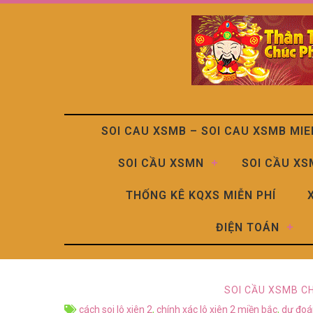
SOI CAU XSMB – SOI CAU XSMB MIE
SOI CẦU XSMN
SOI CẦU XS
THỐNG KÊ KQXS MIỄN PHÍ
ĐIỆN TOÁN
SOI CẦU XSMB C
cách soi lô xiên 2
,
chính xác lô xiên 2 miền bắc
,
dự đoán