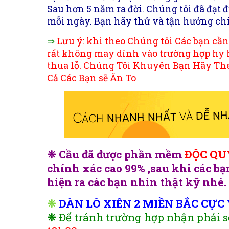
Sau hơn 5 năm ra đời. Chúng tôi đã đạt 
mỗi ngày. Bạn hãy thử và tận hưởng chi
⇒
Lưu ý: khi theo Chúng tôi Các bạn cần
rất không may dính vào trường hợp hy 
thua lỗ. Chúng Tôi Khuyên Bạn Hãy The
Cả Các Bạn sẽ Ăn To
❈ Cầu đã được phần mềm
ĐỘC Q
chính xác cao 99% ,sau khi các b
hiện ra các bạn nhìn thật kỹ nhé.
❈
DÀN LÔ XIÊN 2 MIỀN BẮC CỰC 
❈
Để tránh trường hợp nhận phải số