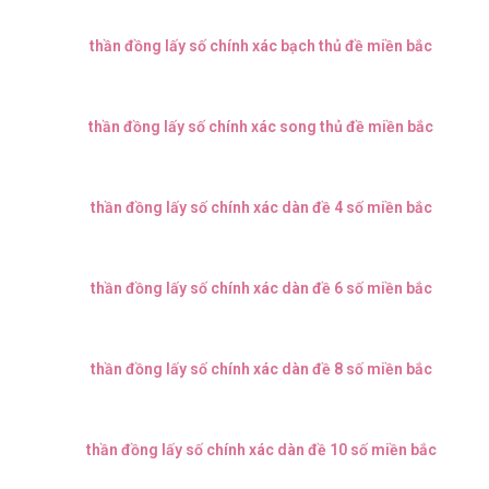
thần đồng lấy số chính xác bạch thủ đề miền bắc
thần đồng lấy số chính xác song thủ đề miền bắc
thần đồng lấy số chính xác dàn đề 4 số miền bắc
thần đồng lấy số chính xác dàn đề 6 số miền bắc
thần đồng lấy số chính xác dàn đề 8 số miền bắc
thần đồng lấy số chính xác dàn đề 10 số miền bắc