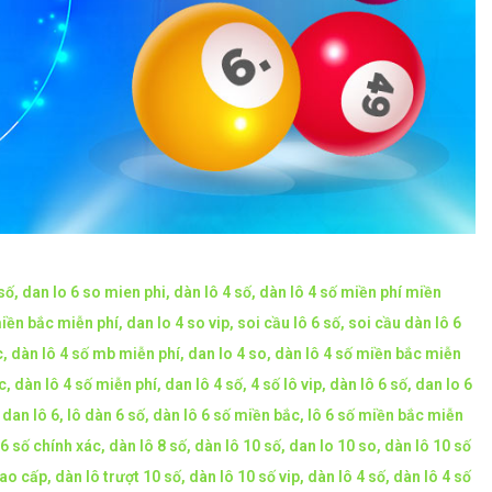
 số, dan lo 6 so mien phi, dàn lô 4 số, dàn lô 4 số miền phí miền
iền bắc miễn phí, dan lo 4 so vip, soi cầu lô 6 số, soi cầu dàn lô 6
c, dàn lô 4 số mb miễn phí, dan lo 4 so, dàn lô 4 số miền bắc miễn
c, dàn lô 4 số miễn phí, dan lô 4 số, 4 số lô vip, dàn lô 6 số, dan lo 6
, dan lô 6, lô dàn 6 số, dàn lô 6 số miền bắc, lô 6 số miền bắc miễn
 6 số chính xác, dàn lô 8 số, dàn lô 10 số, dan lo 10 so, dàn lô 10 số
o cấp, dàn lô trượt 10 số, dàn lô 10 số vip, dàn lô 4 số, dàn lô 4 số