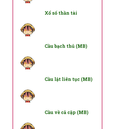
Xổ số thần tài
Cầu bạch thủ (MB)
Cầu lật liên tục (MB)
Cầu về cả cặp (MB)