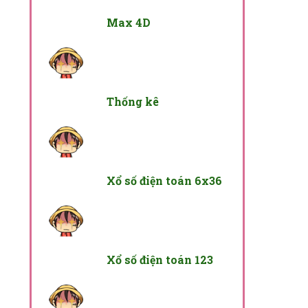
Max 4D
Thống kê
Xổ số điện toán 6x36
Xổ số điện toán 123