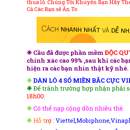
thua lỗ. Chúng Tôi Khuyên Bạn Hãy The
Cả Các Bạn sẽ Ăn To
❈ Cầu đã được phần mềm
ĐỘC Q
chính xác cao 99% ,sau khi các b
hiện ra các bạn nhìn thật kỹ nhé.
❈
DÀN LÔ 4 SỐ MIỀN BẮC CỰC VI
❈
Để tránh trường hợp nhận phải số
18h00.
❈
Có thể nạp cộng dồn nhiều thẻ.
❈
H
ỗ t
rợ :
Viettel,Mobiphone,Vinap