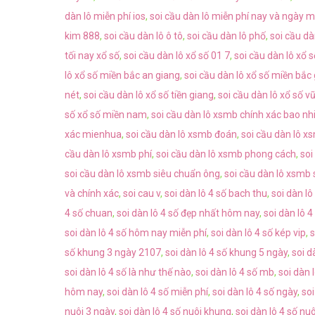
dàn lô miễn phí ios
,
soi cầu dàn lô miễn phí nay và ngày m
kim 888
,
soi cầu dàn lô ô tô
,
soi cầu dàn lô phố
,
soi cầu dà
tối nay xổ số
,
soi cầu dàn lô xổ số 01 7
,
soi cầu dàn lô xổ 
lô xổ số miền bắc an giang
,
soi cầu dàn lô xổ số miền bắc 
nét
,
soi cầu dàn lô xổ số tiền giang
,
soi cầu dàn lô xổ số v
số xổ số miền nam
,
soi cầu dàn lô xsmb chính xác bao nh
xác mienhua
,
soi cầu dàn lô xsmb đoán
,
soi cầu dàn lô x
cầu dàn lô xsmb phí
,
soi cầu dàn lô xsmb phong cách
,
soi
soi cầu dàn lô xsmb siêu chuẩn ông
,
soi cầu dàn lô xsmb 
và chính xác
,
soi cau v
,
soi dàn lô 4 số bach thu
,
soi dàn lô
4 số chuan
,
soi dàn lô 4 số đẹp nhất hôm nay
,
soi dàn lô 
soi dàn lô 4 số hôm nay miễn phí
,
soi dàn lô 4 số kép vip
,
s
số khung 3 ngày 2107
,
soi dàn lô 4 số khung 5 ngày
,
soi d
soi dàn lô 4 số là như thế nào
,
soi dàn lô 4 số mb
,
soi dàn 
hôm nay
,
soi dàn lô 4 số miễn phí
,
soi dàn lô 4 số ngày
,
so
nuôi 3 ngày
,
soi dàn lô 4 số nuôi khung
,
soi dàn lô 4 số nu