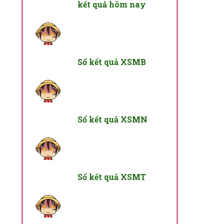
kết quả hôm nay
Sổ kết quả XSMB
Sổ kết quả XSMN
Sổ kết quả XSMT