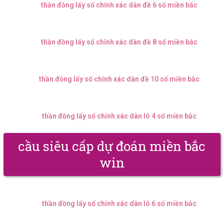
thần đồng lấy số chính xác dàn đề 6 số miền bắc
thần đồng lấy số chính xác dàn đề 8 số miền bắc
thần đồng lấy số chính xác dàn đề 10 số miền bắc
thần đồng lấy số chính xác dàn lô 4 số miền bắc
cầu siêu cấp dự đoán miền bắc
win
thần đồng lấy số chính xác dàn lô 6 số miền bắc