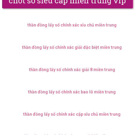
chốt số siêu cấp miền trung víp
thần đồng lấy số chính xác xỉu chủ miền trung
thần đồng lấy số chính xác giải đặc biệt miền trung
thần đồng lấy số chính xác giải 8 miền trung
thần đồng lấy số chính xác bao lô miền trung
thần đồng lấy số chính xác cặp xỉu chủ miền trung