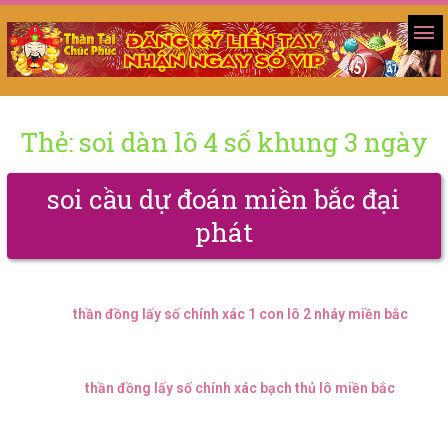
Thẻ:
soi dàn lô 4 số khung 3 ngày
soi cầu dự đoán miền bắc đại
phát
thần đồng lấy số chính xác 1 con lô 2 nháy miền bắc
thần đồng lấy số chính xác bạch thủ lô miền bắc