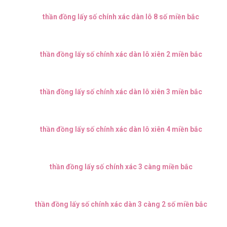
thần đồng lấy số chính xác dàn lô 8 số miền bắc
thần đồng lấy số chính xác dàn lô xiên 2 miền bắc
thần đồng lấy số chính xác dàn lô xiên 3 miền bắc
thần đồng lấy số chính xác dàn lô xiên 4 miền bắc
thần đồng lấy số chính xác 3 càng miền bắc
thần đồng lấy số chính xác dàn 3 càng 2 số miền bắc