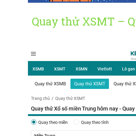
Quay thử XSMT – Q