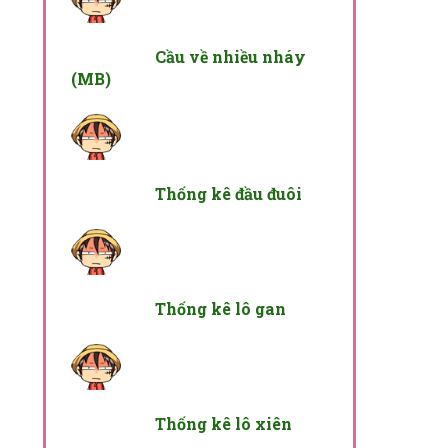
Cầu về nhiều nháy
(MB)
Thống kê đầu đuôi
Thống kê lô gan
Thống kê lô xiên