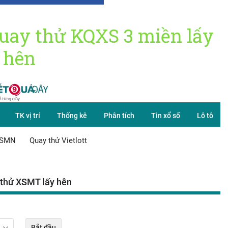
uay thử KQXS 3 miền lấy
hên