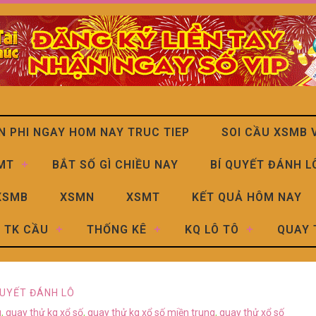
N PHI NGAY HOM NAY TRUC TIEP
SOI CẦU XSMB 
MT
BẮT SỐ GÌ CHIỀU NAY
BÍ QUYẾT ĐÁNH L
XSMB
XSMN
XSMT
KẾT QUẢ HÔM NAY
TK CẦU
THỐNG KÊ
KQ LÔ TÔ
QUAY 
QUYẾT ĐÁNH LÔ
q
,
quay thử kq xổ số
,
quay thử kq xổ số miền trung
,
quay thử xổ số