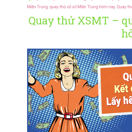
Miền Trung
,
quay thử xổ số Miền Trung hôm nay
,
Quay t
Quay thử XSMT – qu
h