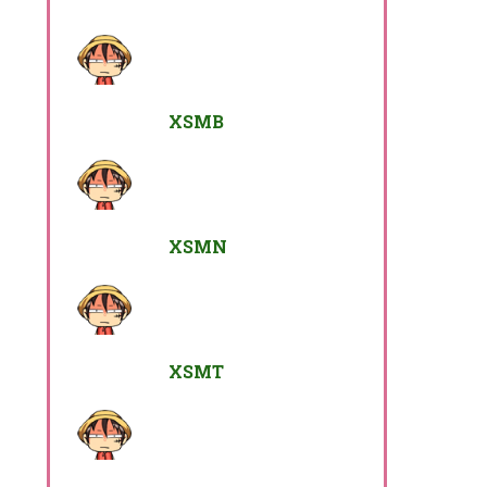
XSMB
XSMN
XSMT