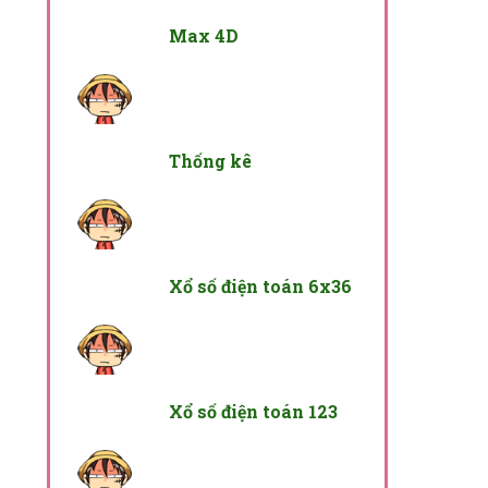
Max 4D
Thống kê
Xổ số điện toán 6x36
Xổ số điện toán 123