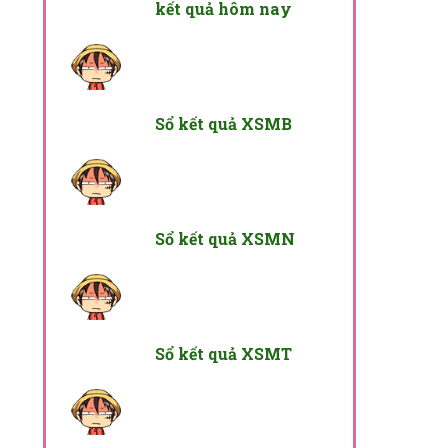
kết quả hôm nay
Sổ kết quả XSMB
Sổ kết quả XSMN
Sổ kết quả XSMT