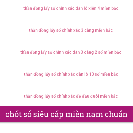
thần đồng lấy số chính xác dàn lô xiên 4 miền bắc
thần đồng lấy số chính xác 3 càng miền bắc
thần đồng lấy số chính xác dàn 3 càng 2 số miền bắc
thần đồng lấy số chính xác dàn lô 10 số miền bắc
thần đồng lấy số chính xác đề đầu đuôi miền bắc
chốt số siêu cấp miền nam chuẩn