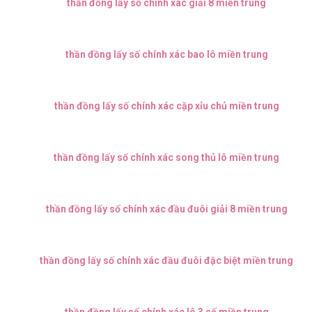
thần đồng lấy số chính xác giải 8 miền trung
thần đồng lấy số chính xác bao lô miền trung
thần đồng lấy số chính xác cặp xỉu chủ miền trung
thần đồng lấy số chính xác song thủ lô miền trung
thần đồng lấy số chính xác đầu đuôi giải 8 miền trung
thần đồng lấy số chính xác đầu đuôi đặc biệt miền trung