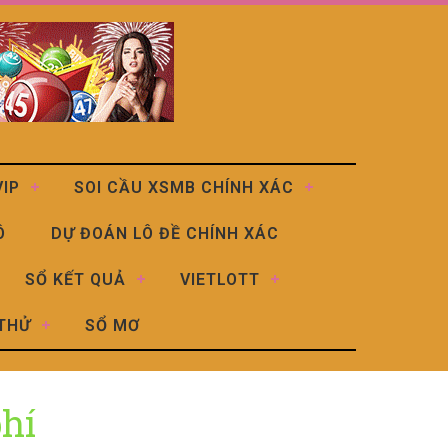
VIP
SOI CẦU XSMB CHÍNH XÁC
Ô
DỰ ĐOÁN LÔ ĐỀ CHÍNH XÁC
SỔ KẾT QUẢ
VIETLOTT
THỬ
SỔ MƠ
phí