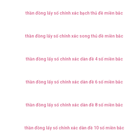
thần đồng lấy số chính xác bạch thủ đề miền bắc
thần đồng lấy số chính xác song thủ đề miền bắc
thần đồng lấy số chính xác dàn đề 4 số miền bắc
thần đồng lấy số chính xác dàn đề 6 số miền bắc
thần đồng lấy số chính xác dàn đề 8 số miền bắc
thần đồng lấy số chính xác dàn đề 10 số miền bắc