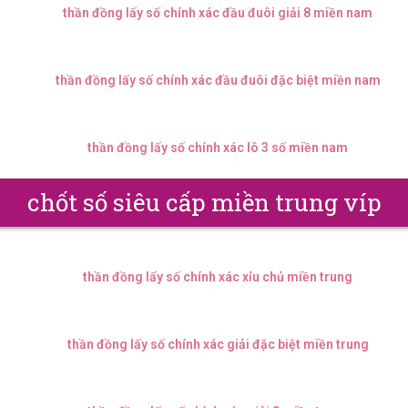
thần đồng lấy số chính xác đầu đuôi giải 8 miền nam
thần đồng lấy số chính xác đầu đuôi đặc biệt miền nam
thần đồng lấy số chính xác lô 3 số miền nam
chốt số siêu cấp miền trung víp
thần đồng lấy số chính xác xỉu chủ miền trung
thần đồng lấy số chính xác giải đặc biệt miền trung