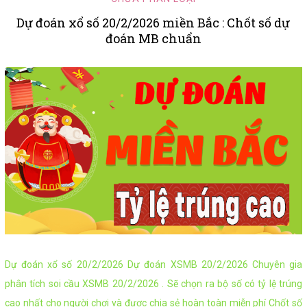
Dự đoán xổ số 20/2/2026 miền Bắc : Chốt số dự
đoán MB chuẩn
Dự đoán xổ số 20/2/2026 Dự đoán XSMB 20/2/2026 Chuyên gia
phân tích soi cầu XSMB 20/2/2026 . Sẽ chọn ra bộ số có tỷ lệ trúng
cao nhất cho người chơi và được chia sẻ hoàn toàn miễn phí Chốt số