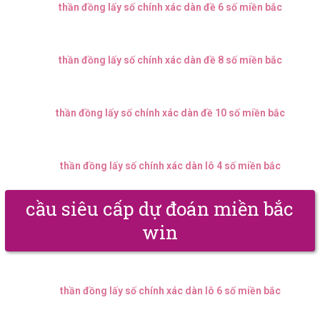
thần đồng lấy số chính xác dàn đề 6 số miền bắc
thần đồng lấy số chính xác dàn đề 8 số miền bắc
thần đồng lấy số chính xác dàn đề 10 số miền bắc
thần đồng lấy số chính xác dàn lô 4 số miền bắc
cầu siêu cấp dự đoán miền bắc
win
thần đồng lấy số chính xác dàn lô 6 số miền bắc