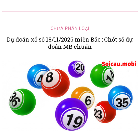
CHƯA PHÂN LOẠI
Dự đoán xổ số 18/11/2026 miền Bắc : Chốt số dự
đoán MB chuẩn