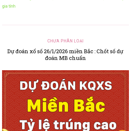
gia tính
CHƯA PHÂN LOẠI
Dự đoán xổ số 26/1/2026 miền Bắc : Chốt số dự
đoán MB chuẩn