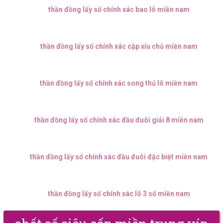
thần đồng lấy số chính xác bao lô miền nam
thần đồng lấy số chính xác cặp xỉu chủ miền nam
thần đồng lấy số chính xác song thủ lô miền nam
thần đồng lấy số chính xác đầu đuôi giải 8 miền nam
thần đồng lấy số chính xác đầu đuôi đặc biệt miền nam
thần đồng lấy số chính xác lô 3 số miền nam