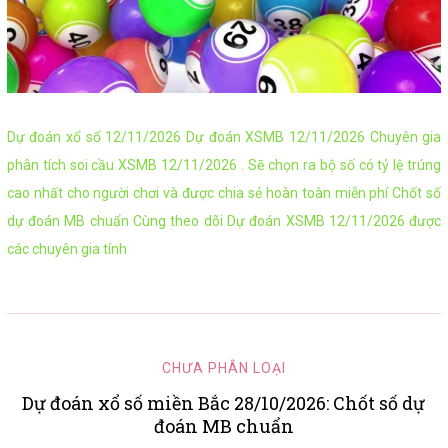
Dự đoán xổ số 12/11/2026 Dự đoán XSMB 12/11/2026 Chuyên gia
phân tích soi cầu XSMB 12/11/2026 . Sẽ chọn ra bộ số có tỷ lệ trúng
cao nhất cho người chơi và được chia sẻ hoàn toàn miễn phí Chốt số
dự đoán MB chuẩn Cùng theo dõi Dự đoán XSMB 12/11/2026 được
các chuyên gia tính
CHƯA PHÂN LOẠI
Dự đoán xổ số miền Bắc 28/10/2026: Chốt số dự
đoán MB chuẩn