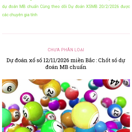
dự đoán MB chuẩn Cùng theo dõi Dự đoán XSMB 20/2/2026 được
các chuyên gia tính
CHƯA PHÂN LOẠI
Dự đoán xổ số 12/11/2026 miền Bắc : Chốt số dự
đoán MB chuẩn