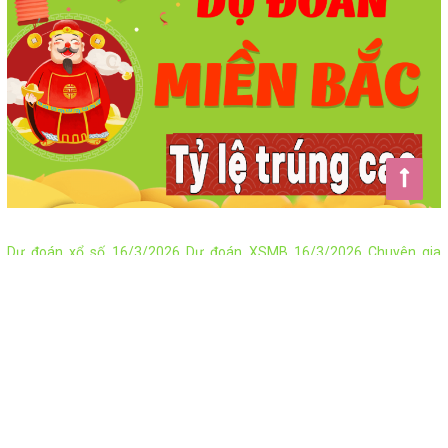
Dự đoán xổ số 16/3/2026 Dự đoán XSMB 16/3/2026 Chuyên gia
phân tích soi cầu XSMB 16/3/2026 . Sẽ chọn ra bộ số có tỷ lệ trúng
cao nhất cho người chơi và được chia sẻ hoàn toàn miễn phí Chốt số
dự đoán MB chuẩn Cùng theo dõi Dự đoán XSMB 16/3/2026 được
các chuyên gia tính