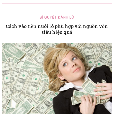
BÍ QUYẾT ĐÁNH LÔ
Cách vào tiền nuôi lô phù hợp với nguồn vốn
siêu hiệu quả