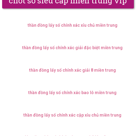
chốt số siêu cấp miền trung víp
thần đồng lấy số chính xác xỉu chủ miền trung
thần đồng lấy số chính xác giải đặc biệt miền trung
thần đồng lấy số chính xác giải 8 miền trung
thần đồng lấy số chính xác bao lô miền trung
thần đồng lấy số chính xác cặp xỉu chủ miền trung