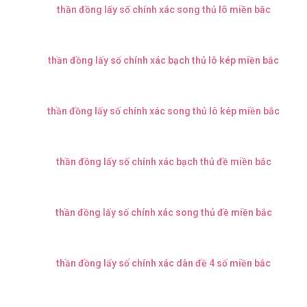
thần đồng lấy số chính xác song thủ lô miền bắc
thần đồng lấy số chính xác bạch thủ lô kép miền bắc
thần đồng lấy số chính xác song thủ lô kép miền bắc
thần đồng lấy số chính xác bạch thủ đề miền bắc
thần đồng lấy số chính xác song thủ đề miền bắc
thần đồng lấy số chính xác dàn đề 4 số miền bắc