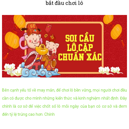
bắt đầu chơi lô
Bên cạnh yếu tố về may mắn, để chơi lô bền vững, mọi người chơi đều
cần có được cho mình những kiến thức và kinh nghiệm nhất định. Đây
chính là cơ sở để việc chốt số lô mỗi ngày của bạn có cơ sở và đem
đến tỷ lệ trúng cao hơn. Chính