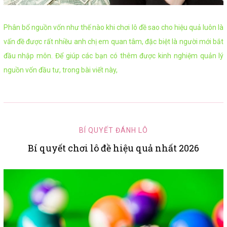
Phân bổ nguồn vốn như thế nào khi chơi lô đề sao cho hiệu quả luôn là
vấn đề được rất nhiều anh chị em quan tâm, đặc biệt là người mới bắt
đầu nhập môn. Để giúp các bạn có thêm được kinh nghiệm quản lý
nguồn vốn đầu tư, trong bài viết này,
BÍ QUYẾT ĐÁNH LÔ
Bí quyết chơi lô đề hiệu quả nhất 2026