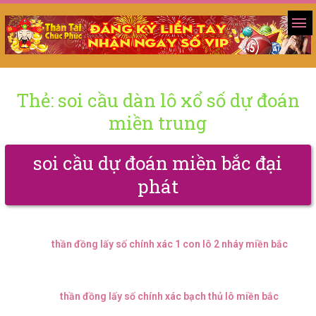
Thẻ:
soi cầu dàn lô xổ số dự đoán
miền trung
soi cầu dự đoán miền bắc đại
phát
thần đồng lấy số chính xác 1 con lô 2 nháy miền bắc
thần đồng lấy số chính xác bạch thủ lô miền bắc