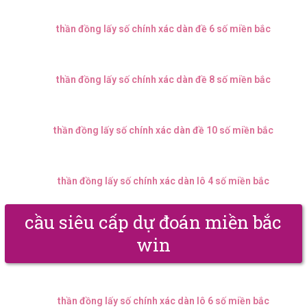
thần đồng lấy số chính xác dàn đề 6 số miền bắc
thần đồng lấy số chính xác dàn đề 8 số miền bắc
thần đồng lấy số chính xác dàn đề 10 số miền bắc
thần đồng lấy số chính xác dàn lô 4 số miền bắc
cầu siêu cấp dự đoán miền bắc
win
thần đồng lấy số chính xác dàn lô 6 số miền bắc