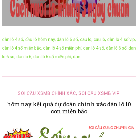
dàn lô 4 số, cầu lô hôm nay, dàn lô 6 số, cau lo, cau lô, dàn lô 4 số vip,
dàn lô 4 số miền bắc, dàn lô 4 số miễn phí, dan lô 4 số, dàn lô 6 số, dan
lo 6 so, dan lo 6, dàn lô 6 số miền phí, dan
SOI CẦU XSMB CHÍNH XÁC
,
SOI CẦU XSMB VIP
hôm nay kết quả dự đoán chính xác dàn lô 10
con miền bắc