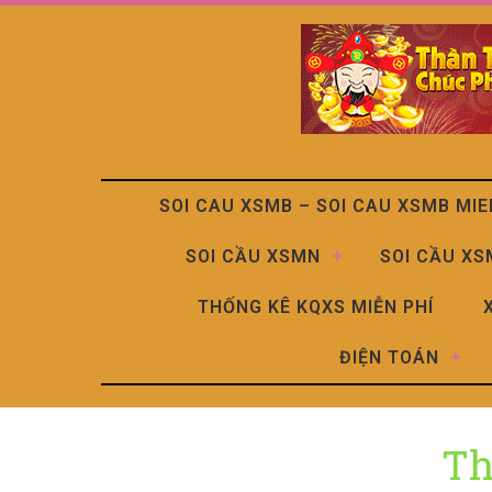
SOI CAU XSMB – SOI CAU XSMB MIE
SOI CẦU XSMN
SOI CẦU XS
THỐNG KÊ KQXS MIỄN PHÍ
ĐIỆN TOÁN
Th