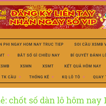
N PHI NGAY HOM NAY TRUC TIEP
SOI CẦU XSMB 
MT
BẮT SỐ GÌ CHIỀU NAY
BÍ QUYẾT ĐÁNH L
XSMB
XSMN
XSMT
KẾT QUẢ HÔM NAY
TK CẦU
THỐNG KÊ
KQ LÔ TÔ
QUAY 
ẻ:
chốt số dàn lô hôm nay 