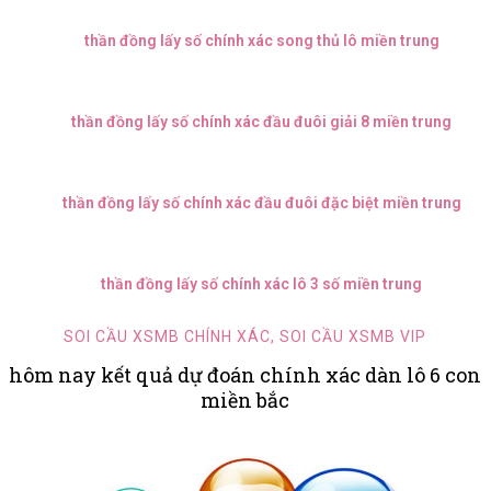
thần đồng lấy số chính xác song thủ lô miền trung
thần đồng lấy số chính xác đầu đuôi giải 8 miền trung
thần đồng lấy số chính xác đầu đuôi đặc biệt miền trung
thần đồng lấy số chính xác lô 3 số miền trung
SOI CẦU XSMB CHÍNH XÁC
,
SOI CẦU XSMB VIP
hôm nay kết quả dự đoán chính xác dàn lô 6 con
miền bắc