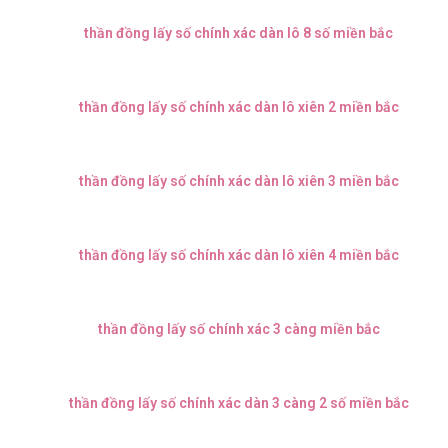
thần đồng lấy số chính xác dàn lô 8 số miền bắc
thần đồng lấy số chính xác dàn lô xiên 2 miền bắc
thần đồng lấy số chính xác dàn lô xiên 3 miền bắc
thần đồng lấy số chính xác dàn lô xiên 4 miền bắc
thần đồng lấy số chính xác 3 càng miền bắc
thần đồng lấy số chính xác dàn 3 càng 2 số miền bắc