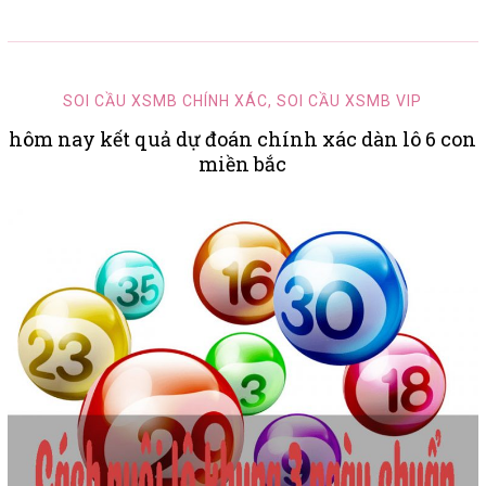
SOI CẦU XSMB CHÍNH XÁC
,
SOI CẦU XSMB VIP
hôm nay kết quả dự đoán chính xác dàn lô 6 con
miền bắc