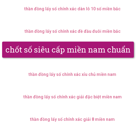
thần đồng lấy số chính xác dàn lô 10 số miền bắc
thần đồng lấy số chính xác đề đầu đuôi miền bắc
chốt số siêu cấp miền nam chuẩn
thần đồng lấy số chính xác xỉu chủ miền nam
thần đồng lấy số chính xác giải đặc biệt miền nam
thần đồng lấy số chính xác giải 8 miền nam