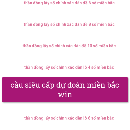
thần đồng lấy số chính xác dàn đề 6 số miền bắc
thần đồng lấy số chính xác dàn đề 8 số miền bắc
thần đồng lấy số chính xác dàn đề 10 số miền bắc
thần đồng lấy số chính xác dàn lô 4 số miền bắc
cầu siêu cấp dự đoán miền bắc
win
thần đồng lấy số chính xác dàn lô 6 số miền bắc