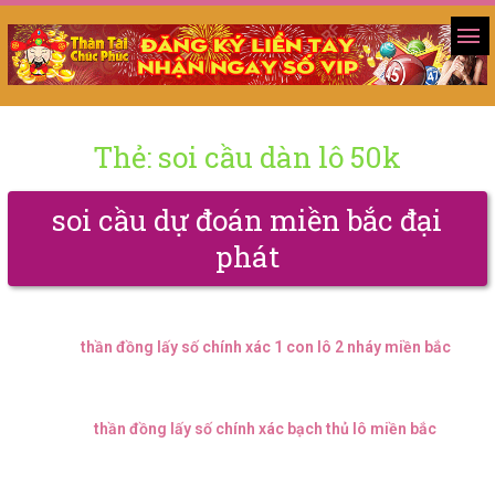
Thẻ:
soi cầu dàn lô 50k
soi cầu dự đoán miền bắc đại
phát
thần đồng lấy số chính xác 1 con lô 2 nháy miền bắc
thần đồng lấy số chính xác bạch thủ lô miền bắc