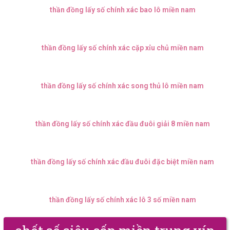
thần đồng lấy số chính xác bao lô miền nam
thần đồng lấy số chính xác cặp xỉu chủ miền nam
thần đồng lấy số chính xác song thủ lô miền nam
thần đồng lấy số chính xác đầu đuôi giải 8 miền nam
thần đồng lấy số chính xác đầu đuôi đặc biệt miền nam
thần đồng lấy số chính xác lô 3 số miền nam