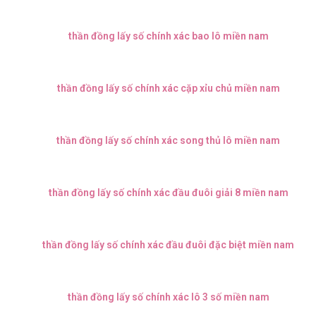
thần đồng lấy số chính xác bao lô miền nam
thần đồng lấy số chính xác cặp xỉu chủ miền nam
thần đồng lấy số chính xác song thủ lô miền nam
thần đồng lấy số chính xác đầu đuôi giải 8 miền nam
thần đồng lấy số chính xác đầu đuôi đặc biệt miền nam
thần đồng lấy số chính xác lô 3 số miền nam