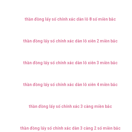
thần đồng lấy số chính xác dàn lô 8 số miền bắc
thần đồng lấy số chính xác dàn lô xiên 2 miền bắc
thần đồng lấy số chính xác dàn lô xiên 3 miền bắc
thần đồng lấy số chính xác dàn lô xiên 4 miền bắc
thần đồng lấy số chính xác 3 càng miền bắc
thần đồng lấy số chính xác dàn 3 càng 2 số miền bắc