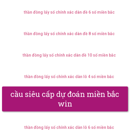
thần đồng lấy số chính xác dàn đề 6 số miền bắc
thần đồng lấy số chính xác dàn đề 8 số miền bắc
thần đồng lấy số chính xác dàn đề 10 số miền bắc
thần đồng lấy số chính xác dàn lô 4 số miền bắc
cầu siêu cấp dự đoán miền bắc
win
thần đồng lấy số chính xác dàn lô 6 số miền bắc