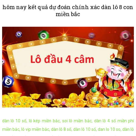
hôm nay kết quả dự đoán chính xác dàn lô 8 con
miền bắc
dàn lô 10 số, lô kép miền bắc, soi lô miền bắc, dàn lô 4 số miền phí
miền bắc, lô vip miền bắc, dàn lô 8 số, dàn lô 10 số, dan lo 10 so, dàn lô