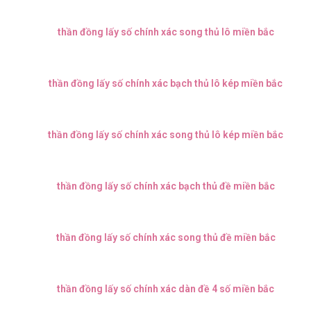
thần đồng lấy số chính xác song thủ lô miền bắc
thần đồng lấy số chính xác bạch thủ lô kép miền bắc
thần đồng lấy số chính xác song thủ lô kép miền bắc
thần đồng lấy số chính xác bạch thủ đề miền bắc
thần đồng lấy số chính xác song thủ đề miền bắc
thần đồng lấy số chính xác dàn đề 4 số miền bắc