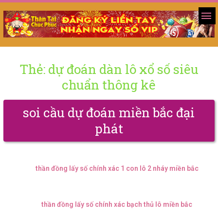
Thẻ:
dự đoán dàn lô xổ số siêu
chuẩn thông kê
soi cầu dự đoán miền bắc đại
phát
thần đồng lấy số chính xác 1 con lô 2 nháy miền bắc
thần đồng lấy số chính xác bạch thủ lô miền bắc