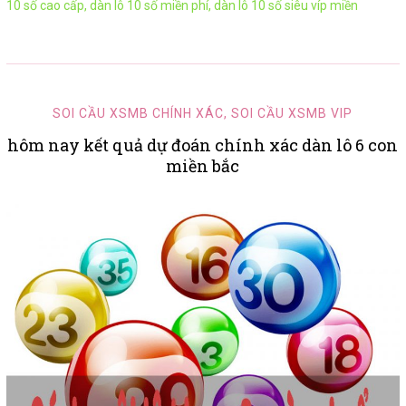
10 số cao cấp, dàn lô 10 số miền phí, dàn lô 10 số siêu víp miền
SOI CẦU XSMB CHÍNH XÁC
,
SOI CẦU XSMB VIP
hôm nay kết quả dự đoán chính xác dàn lô 6 con
miền bắc