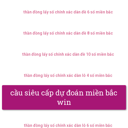
thần đồng lấy số chính xác dàn đề 6 số miền bắc
thần đồng lấy số chính xác dàn đề 8 số miền bắc
thần đồng lấy số chính xác dàn đề 10 số miền bắc
thần đồng lấy số chính xác dàn lô 4 số miền bắc
cầu siêu cấp dự đoán miền bắc
win
thần đồng lấy số chính xác dàn lô 6 số miền bắc