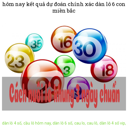
hôm nay kết quả dự đoán chính xác dàn lô 6 con
miền bắc
dàn lô 4 số, cầu lô hôm nay, dàn lô 6 số, cau lo, cau lô, dàn lô 4 số vip,