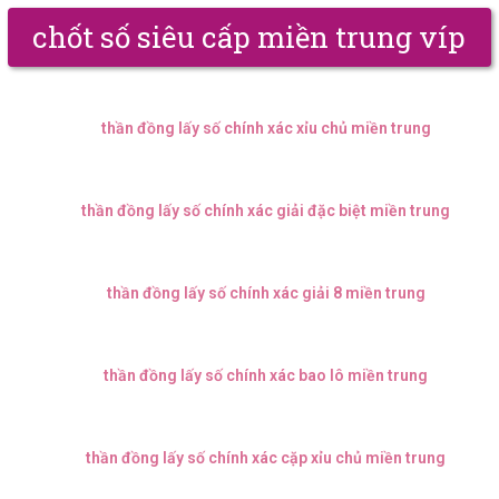
chốt số siêu cấp miền trung víp
thần đồng lấy số chính xác xỉu chủ miền trung
thần đồng lấy số chính xác giải đặc biệt miền trung
thần đồng lấy số chính xác giải 8 miền trung
thần đồng lấy số chính xác bao lô miền trung
thần đồng lấy số chính xác cặp xỉu chủ miền trung