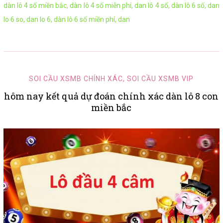
dàn lô 4 số miền bắc, dàn lô 4 số miễn phí, dan lô 4 số, dàn lô 6 số, dan
lo 6 so, dan lo 6, dàn lô 6 số miền phí, dan
SOI CẦU XSMB CHÍNH XÁC
,
SOI CẦU XSMB VIP
hôm nay kết quả dự đoán chính xác dàn lô 8 con
miền bắc