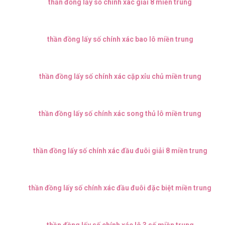
thần đồng lấy số chính xác giải 8 miền trung
thần đồng lấy số chính xác bao lô miền trung
thần đồng lấy số chính xác cặp xỉu chủ miền trung
thần đồng lấy số chính xác song thủ lô miền trung
thần đồng lấy số chính xác đầu đuôi giải 8 miền trung
thần đồng lấy số chính xác đầu đuôi đặc biệt miền trung