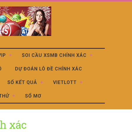
VIP
SOI CẦU XSMB CHÍNH XÁC
Ô
DỰ ĐOÁN LÔ ĐỀ CHÍNH XÁC
SỔ KẾT QUẢ
VIETLOTT
THỬ
SỔ MƠ
nh xác