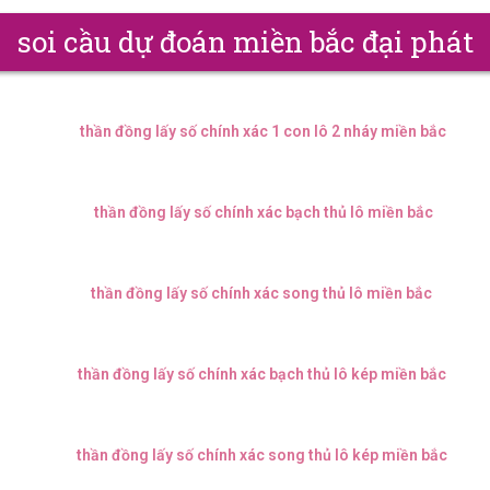
soi cầu dự đoán miền bắc đại phát
thần đồng lấy số chính xác 1 con lô 2 nháy miền bắc
thần đồng lấy số chính xác bạch thủ lô miền bắc
thần đồng lấy số chính xác song thủ lô miền bắc
thần đồng lấy số chính xác bạch thủ lô kép miền bắc
thần đồng lấy số chính xác song thủ lô kép miền bắc