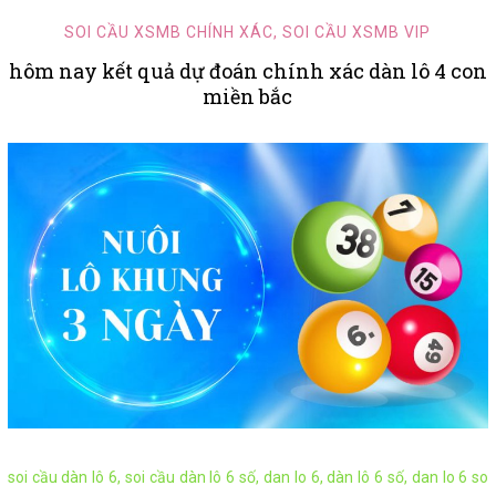
SOI CẦU XSMB CHÍNH XÁC
,
SOI CẦU XSMB VIP
hôm nay kết quả dự đoán chính xác dàn lô 4 con
miền bắc
soi cầu dàn lô 6, soi cầu dàn lô 6 số, dan lo 6, dàn lô 6 số, dan lo 6 so