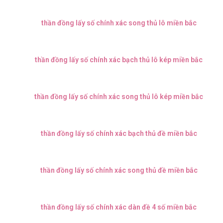
thần đồng lấy số chính xác song thủ lô miền bắc
thần đồng lấy số chính xác bạch thủ lô kép miền bắc
thần đồng lấy số chính xác song thủ lô kép miền bắc
thần đồng lấy số chính xác bạch thủ đề miền bắc
thần đồng lấy số chính xác song thủ đề miền bắc
thần đồng lấy số chính xác dàn đề 4 số miền bắc