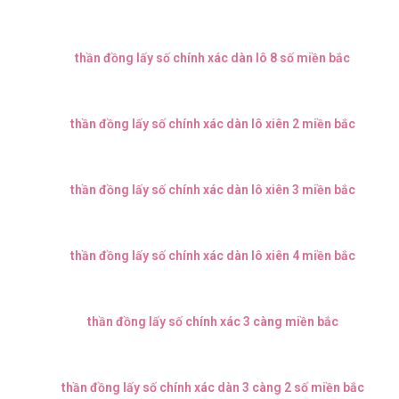
thần đồng lấy số chính xác dàn lô 8 số miền bắc
thần đồng lấy số chính xác dàn lô xiên 2 miền bắc
thần đồng lấy số chính xác dàn lô xiên 3 miền bắc
thần đồng lấy số chính xác dàn lô xiên 4 miền bắc
thần đồng lấy số chính xác 3 càng miền bắc
thần đồng lấy số chính xác dàn 3 càng 2 số miền bắc