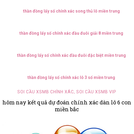
thần đồng lấy số chính xác song thủ lô miền trung
thần đồng lấy số chính xác đầu đuôi giải 8 miền trung
thần đồng lấy số chính xác đầu đuôi đặc biệt miền trung
thần đồng lấy số chính xác lô 3 số miền trung
SOI CẦU XSMB CHÍNH XÁC
,
SOI CẦU XSMB VIP
hôm nay kết quả dự đoán chính xác dàn lô 6 con
miền bắc