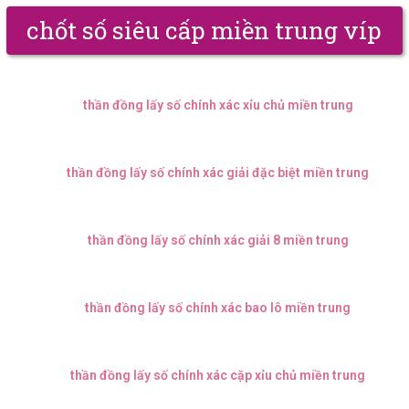
chốt số siêu cấp miền trung víp
thần đồng lấy số chính xác xỉu chủ miền trung
thần đồng lấy số chính xác giải đặc biệt miền trung
thần đồng lấy số chính xác giải 8 miền trung
thần đồng lấy số chính xác bao lô miền trung
thần đồng lấy số chính xác cặp xỉu chủ miền trung