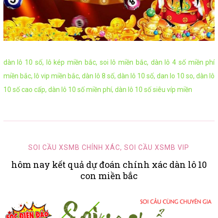
dàn lô 10 số, lô kép miền bắc, soi lô miền bắc, dàn lô 4 số miền phí
miền bắc, lô vip miền bắc, dàn lô 8 số, dàn lô 10 số, dan lo 10 so, dàn lô
10 số cao cấp, dàn lô 10 số miền phí, dàn lô 10 số siêu víp miền
SOI CẦU XSMB CHÍNH XÁC
,
SOI CẦU XSMB VIP
hôm nay kết quả dự đoán chính xác dàn lô 10
con miền bắc