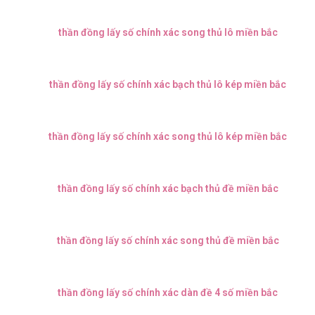
thần đồng lấy số chính xác song thủ lô miền bắc
thần đồng lấy số chính xác bạch thủ lô kép miền bắc
thần đồng lấy số chính xác song thủ lô kép miền bắc
thần đồng lấy số chính xác bạch thủ đề miền bắc
thần đồng lấy số chính xác song thủ đề miền bắc
thần đồng lấy số chính xác dàn đề 4 số miền bắc