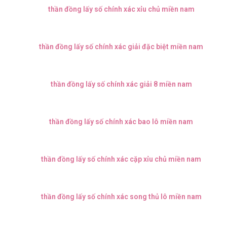
thần đồng lấy số chính xác xỉu chủ miền nam
thần đồng lấy số chính xác giải đặc biệt miền nam
thần đồng lấy số chính xác giải 8 miền nam
thần đồng lấy số chính xác bao lô miền nam
thần đồng lấy số chính xác cặp xỉu chủ miền nam
thần đồng lấy số chính xác song thủ lô miền nam