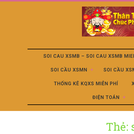
SOI CAU XSMB – SOI CAU XSMB MIE
SOI CẦU XSMN
SOI CẦU XS
THỐNG KÊ KQXS MIỄN PHÍ
ĐIỆN TOÁN
Thẻ: