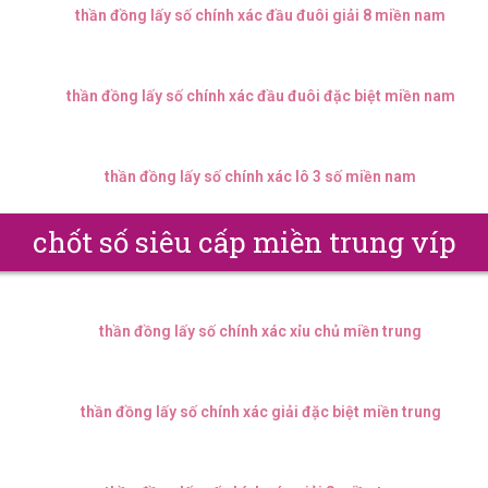
thần đồng lấy số chính xác đầu đuôi giải 8 miền nam
thần đồng lấy số chính xác đầu đuôi đặc biệt miền nam
thần đồng lấy số chính xác lô 3 số miền nam
chốt số siêu cấp miền trung víp
thần đồng lấy số chính xác xỉu chủ miền trung
thần đồng lấy số chính xác giải đặc biệt miền trung