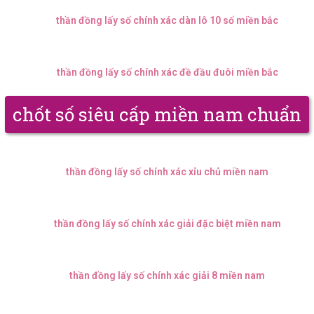
thần đồng lấy số chính xác dàn lô 10 số miền bắc
thần đồng lấy số chính xác đề đầu đuôi miền bắc
chốt số siêu cấp miền nam chuẩn
thần đồng lấy số chính xác xỉu chủ miền nam
thần đồng lấy số chính xác giải đặc biệt miền nam
thần đồng lấy số chính xác giải 8 miền nam