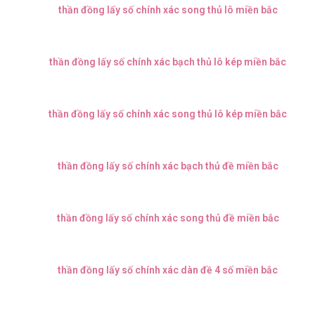
thần đồng lấy số chính xác song thủ lô miền bắc
thần đồng lấy số chính xác bạch thủ lô kép miền bắc
thần đồng lấy số chính xác song thủ lô kép miền bắc
thần đồng lấy số chính xác bạch thủ đề miền bắc
thần đồng lấy số chính xác song thủ đề miền bắc
thần đồng lấy số chính xác dàn đề 4 số miền bắc