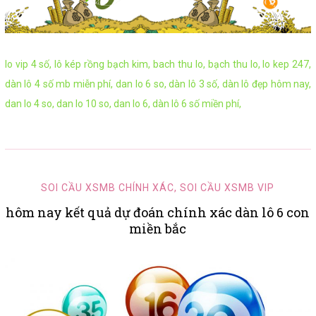
lo vip 4 số, lô kép rồng bạch kim, bach thu lo, bạch thu lo, lo kep 247,
dàn lô 4 số mb miễn phí, dan lo 6 so, dàn lô 3 số, dàn lô đẹp hôm nay,
dan lo 4 so, dan lo 10 so, dan lo 6, dàn lô 6 số miền phí,
SOI CẦU XSMB CHÍNH XÁC
,
SOI CẦU XSMB VIP
hôm nay kết quả dự đoán chính xác dàn lô 6 con
miền bắc