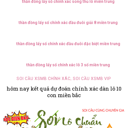
thần đồng lấy số chính xác song thủ lô miền trung
thần đồng lấy số chính xác đầu đuôi giải 8 miền trung
thần đồng lấy số chính xác đầu đuôi đặc biệt miền trung
thần đồng lấy số chính xác lô 3 số miền trung
SOI CẦU XSMB CHÍNH XÁC
,
SOI CẦU XSMB VIP
hôm nay kết quả dự đoán chính xác dàn lô 10
con miền bắc