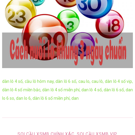
dàn lô 4 số, cầu lô hôm nay, dàn lô 6 số, cau lo, cau lô, dàn lô 4 số vip,
dàn lô 4 số miền bắc, dàn lô 4 số miễn phí, dan lô 4 số, dàn lô 6 số, dan
lo 6 so, dan lo 6, dàn lô 6 số miền phí, dan
SOI CẦU XSMB CHÍNH XÁC
,
SOI CẦU XSMB VIP