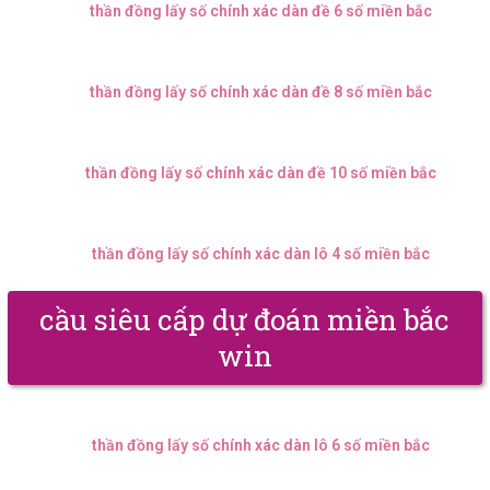
thần đồng lấy số chính xác dàn đề 6 số miền bắc
thần đồng lấy số chính xác dàn đề 8 số miền bắc
thần đồng lấy số chính xác dàn đề 10 số miền bắc
thần đồng lấy số chính xác dàn lô 4 số miền bắc
cầu siêu cấp dự đoán miền bắc
win
thần đồng lấy số chính xác dàn lô 6 số miền bắc