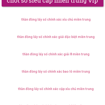
chốt số siêu cấp miền trung víp
thần đồng lấy số chính xác xỉu chủ miền trung
thần đồng lấy số chính xác giải đặc biệt miền trung
thần đồng lấy số chính xác giải 8 miền trung
thần đồng lấy số chính xác bao lô miền trung
thần đồng lấy số chính xác cặp xỉu chủ miền trung