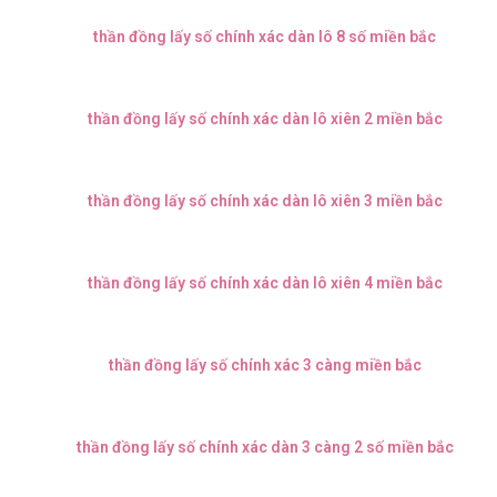
thần đồng lấy số chính xác dàn lô 8 số miền bắc
thần đồng lấy số chính xác dàn lô xiên 2 miền bắc
thần đồng lấy số chính xác dàn lô xiên 3 miền bắc
thần đồng lấy số chính xác dàn lô xiên 4 miền bắc
thần đồng lấy số chính xác 3 càng miền bắc
thần đồng lấy số chính xác dàn 3 càng 2 số miền bắc