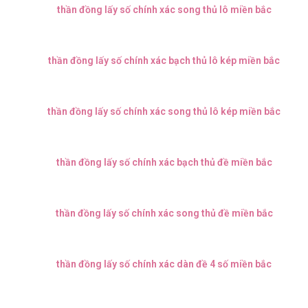
thần đồng lấy số chính xác song thủ lô miền bắc
thần đồng lấy số chính xác bạch thủ lô kép miền bắc
thần đồng lấy số chính xác song thủ lô kép miền bắc
thần đồng lấy số chính xác bạch thủ đề miền bắc
thần đồng lấy số chính xác song thủ đề miền bắc
thần đồng lấy số chính xác dàn đề 4 số miền bắc