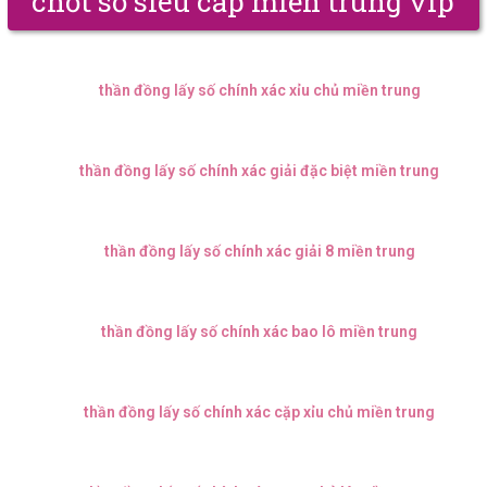
chốt số siêu cấp miền trung víp
thần đồng lấy số chính xác xỉu chủ miền trung
thần đồng lấy số chính xác giải đặc biệt miền trung
thần đồng lấy số chính xác giải 8 miền trung
thần đồng lấy số chính xác bao lô miền trung
thần đồng lấy số chính xác cặp xỉu chủ miền trung