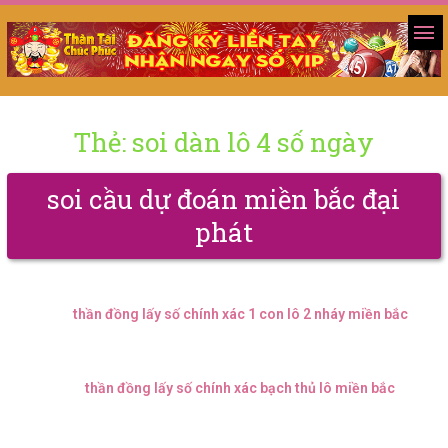
Thẻ:
soi dàn lô 4 số ngày
soi cầu dự đoán miền bắc đại
phát
thần đồng lấy số chính xác 1 con lô 2 nháy miền bắc
thần đồng lấy số chính xác bạch thủ lô miền bắc