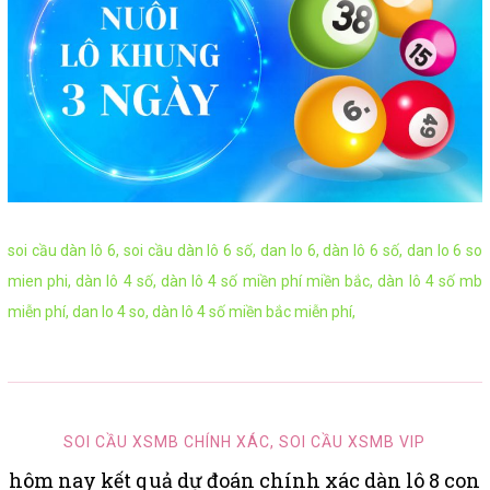
soi cầu dàn lô 6, soi cầu dàn lô 6 số, dan lo 6, dàn lô 6 số, dan lo 6 so
mien phi, dàn lô 4 số, dàn lô 4 số miền phí miền bắc, dàn lô 4 số mb
miễn phí, dan lo 4 so, dàn lô 4 số miền bắc miễn phí,
SOI CẦU XSMB CHÍNH XÁC
,
SOI CẦU XSMB VIP
hôm nay kết quả dự đoán chính xác dàn lô 8 con