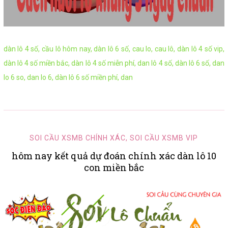
dàn lô 4 số, cầu lô hôm nay, dàn lô 6 số, cau lo, cau lô, dàn lô 4 số vip,
dàn lô 4 số miền bắc, dàn lô 4 số miễn phí, dan lô 4 số, dàn lô 6 số, dan
lo 6 so, dan lo 6, dàn lô 6 số miền phí, dan
SOI CẦU XSMB CHÍNH XÁC
,
SOI CẦU XSMB VIP
hôm nay kết quả dự đoán chính xác dàn lô 10
con miền bắc