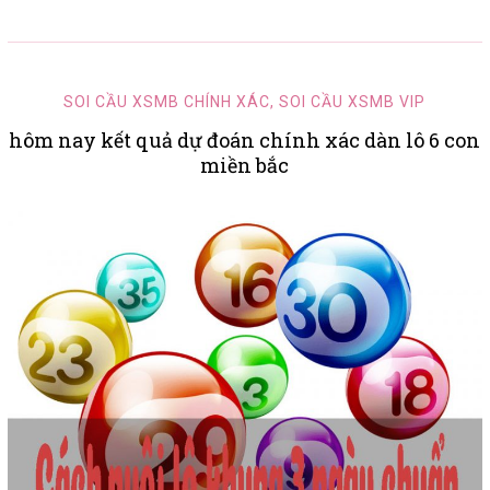
SOI CẦU XSMB CHÍNH XÁC
,
SOI CẦU XSMB VIP
hôm nay kết quả dự đoán chính xác dàn lô 6 con
miền bắc