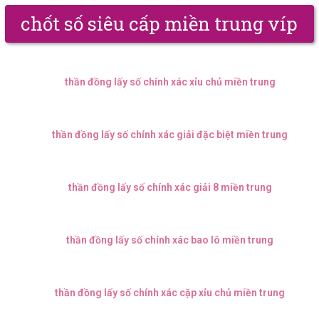
chốt số siêu cấp miền trung víp
thần đồng lấy số chính xác xỉu chủ miền trung
thần đồng lấy số chính xác giải đặc biệt miền trung
thần đồng lấy số chính xác giải 8 miền trung
thần đồng lấy số chính xác bao lô miền trung
thần đồng lấy số chính xác cặp xỉu chủ miền trung