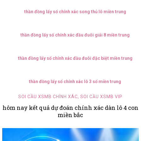
thần đồng lấy số chính xác song thủ lô miền trung
thần đồng lấy số chính xác đầu đuôi giải 8 miền trung
thần đồng lấy số chính xác đầu đuôi đặc biệt miền trung
thần đồng lấy số chính xác lô 3 số miền trung
SOI CẦU XSMB CHÍNH XÁC
,
SOI CẦU XSMB VIP
hôm nay kết quả dự đoán chính xác dàn lô 4 con
miền bắc