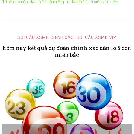
10 số cao cấp, dàn lô 10 số miền phí, dàn lô 10 số siêu víp miền
SOI CẦU XSMB CHÍNH XÁC
,
SOI CẦU XSMB VIP
hôm nay kết quả dự đoán chính xác dàn lô 6 con
miền bắc