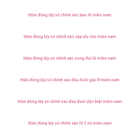
thần đồng lấy số chính xác bao lô miền nam
thần đồng lấy số chính xác cặp xỉu chủ miền nam
thần đồng lấy số chính xác song thủ lô miền nam
thần đồng lấy số chính xác đầu đuôi giải 8 miền nam
thần đồng lấy số chính xác đầu đuôi đặc biệt miền nam
thần đồng lấy số chính xác lô 3 số miền nam