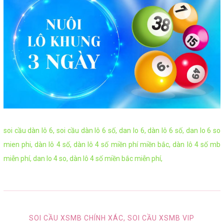
soi cầu dàn lô 6, soi cầu dàn lô 6 số, dan lo 6, dàn lô 6 số, dan lo 6 so
mien phi, dàn lô 4 số, dàn lô 4 số miền phí miền bắc, dàn lô 4 số mb
miễn phí, dan lo 4 so, dàn lô 4 số miền bắc miễn phí,
SOI CẦU XSMB CHÍNH XÁC
,
SOI CẦU XSMB VIP