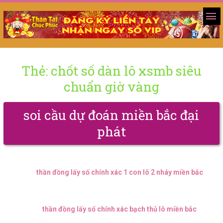
Thẻ:
chốt số dàn lô xsmb siêu
chuẩn giờ vàng
soi cầu dự đoán miền bắc đại
phát
thần đồng lấy số chính xác 1 con lô 2 nháy miền bắc
thần đồng lấy số chính xác bạch thủ lô miền bắc