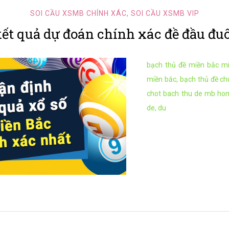
SOI CẦU XSMB CHÍNH XÁC
,
SOI CẦU XSMB VIP
ết quả dự đoán chính xác đề đầu đuô
bạch thủ đề miền bắc mi
miền bắc, bạch thủ đề ch
chot bach thu de mb hom
de, du