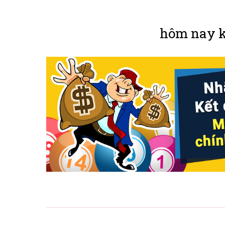
hôm nay k