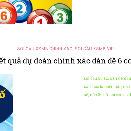
SOI CẦU XSMB CHÍNH XÁC
,
SOI CẦU XSMB VIP
t quả dự đoán chính xác dàn đề 6 c
soi cầu 50 số, dàn de đầu
cách soi lô miền bắc, dàn 
số, dàn 30 số, soi cau so