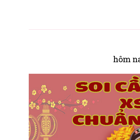
hôm na