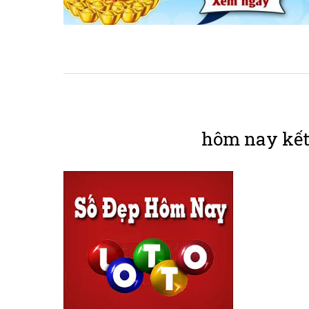
hôm nay kết