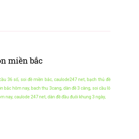
on miền bắc
 cầu 36 số, soi đề miền bắc, caulode247 net, bạch thủ đề
n bắc hôm nay, bach thu 3cang, dàn đề 3 càng, soi cầu lô
ôm nay, caulode 247 net, dàn đề đầu đuôi khung 3 ngày,