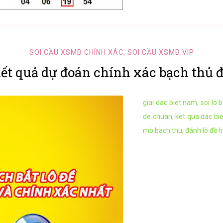
SOI CẦU XSMB CHÍNH XÁC
,
SOI CẦU XSMB VIP
t quả dự đoán chính xác bạch thủ 
giai dac biet nam, soi lo
de chuan, ket qua dac biet
mb bach thu, đánh lô đề h