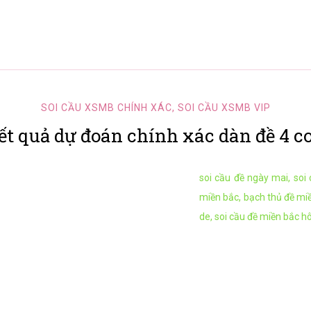
SOI CẦU XSMB CHÍNH XÁC
,
SOI CẦU XSMB VIP
t quả dự đoán chính xác dàn đề 4 c
soi cầu đề ngày mai, soi
miền bắc, bạch thủ đề miề
de, soi cầu đề miền bắc h