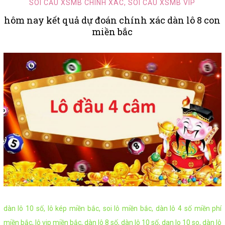
SOI CẦU XSMB CHÍNH XÁC
,
SOI CẦU XSMB VIP
hôm nay kết quả dự đoán chính xác dàn lô 8 con
miền bắc
dàn lô 10 số, lô kép miền bắc, soi lô miền bắc, dàn lô 4 số miền phí
miền bắc, lô vip miền bắc, dàn lô 8 số, dàn lô 10 số, dan lo 10 so, dàn lô