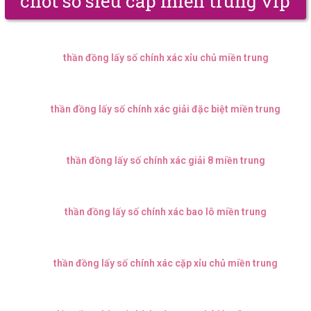
chốt số siêu cấp miền trung víp
thần đồng lấy số chính xác xỉu chủ miền trung
thần đồng lấy số chính xác giải đặc biệt miền trung
thần đồng lấy số chính xác giải 8 miền trung
thần đồng lấy số chính xác bao lô miền trung
thần đồng lấy số chính xác cặp xỉu chủ miền trung