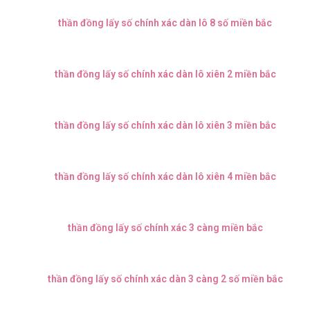
thần đồng lấy số chính xác dàn lô 8 số miền bắc
thần đồng lấy số chính xác dàn lô xiên 2 miền bắc
thần đồng lấy số chính xác dàn lô xiên 3 miền bắc
thần đồng lấy số chính xác dàn lô xiên 4 miền bắc
thần đồng lấy số chính xác 3 càng miền bắc
thần đồng lấy số chính xác dàn 3 càng 2 số miền bắc