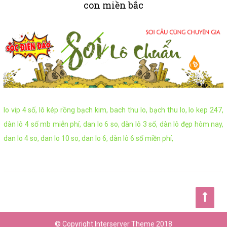
con miền bắc
lo vip 4 số, lô kép rồng bạch kim, bach thu lo, bạch thu lo, lo kep 247,
dàn lô 4 số mb miễn phí, dan lo 6 so, dàn lô 3 số, dàn lô đẹp hôm nay,
dan lo 4 so, dan lo 10 so, dan lo 6, dàn lô 6 số miền phí,
© Copyright Interserver Theme 2018