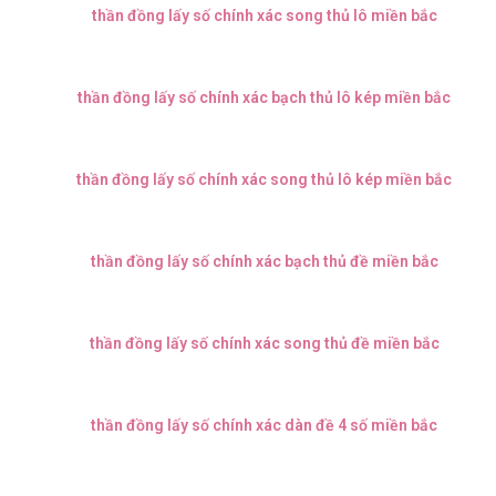
thần đồng lấy số chính xác song thủ lô miền bắc
thần đồng lấy số chính xác bạch thủ lô kép miền bắc
thần đồng lấy số chính xác song thủ lô kép miền bắc
thần đồng lấy số chính xác bạch thủ đề miền bắc
thần đồng lấy số chính xác song thủ đề miền bắc
thần đồng lấy số chính xác dàn đề 4 số miền bắc