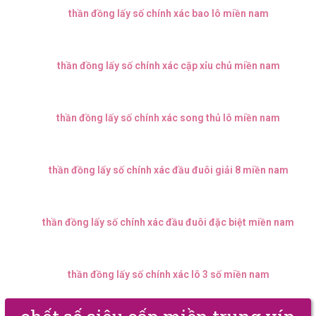
thần đồng lấy số chính xác bao lô miền nam
thần đồng lấy số chính xác cặp xỉu chủ miền nam
thần đồng lấy số chính xác song thủ lô miền nam
thần đồng lấy số chính xác đầu đuôi giải 8 miền nam
thần đồng lấy số chính xác đầu đuôi đặc biệt miền nam
thần đồng lấy số chính xác lô 3 số miền nam