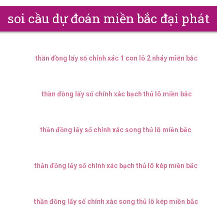
soi cầu dự đoán miền bắc đại phát
thần đồng lấy số chính xác 1 con lô 2 nháy miền bắc
thần đồng lấy số chính xác bạch thủ lô miền bắc
thần đồng lấy số chính xác song thủ lô miền bắc
thần đồng lấy số chính xác bạch thủ lô kép miền bắc
thần đồng lấy số chính xác song thủ lô kép miền bắc