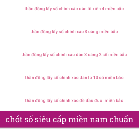
thần đồng lấy số chính xác dàn lô xiên 4 miền bắc
thần đồng lấy số chính xác 3 càng miền bắc
thần đồng lấy số chính xác dàn 3 càng 2 số miền bắc
thần đồng lấy số chính xác dàn lô 10 số miền bắc
thần đồng lấy số chính xác đề đầu đuôi miền bắc
chốt số siêu cấp miền nam chuẩn