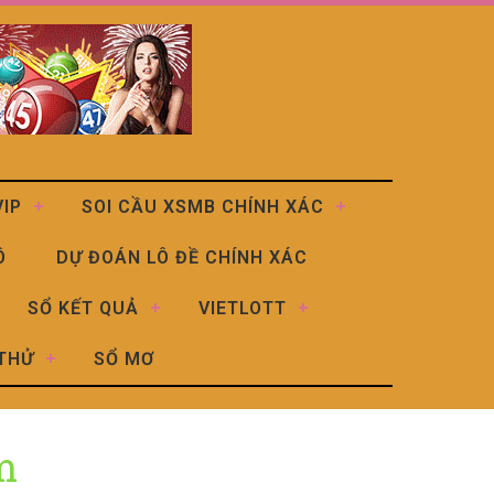
VIP
SOI CẦU XSMB CHÍNH XÁC
Ô
DỰ ĐOÁN LÔ ĐỀ CHÍNH XÁC
SỔ KẾT QUẢ
VIETLOTT
THỬ
SỔ MƠ
m