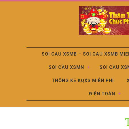
SOI CAU XSMB – SOI CAU XSMB MIE
SOI CẦU XSMN
SOI CẦU XS
THỐNG KÊ KQXS MIỄN PHÍ
ĐIỆN TOÁN