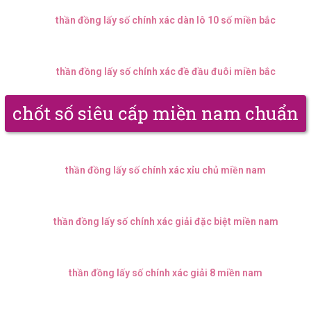
thần đồng lấy số chính xác dàn lô 10 số miền bắc
thần đồng lấy số chính xác đề đầu đuôi miền bắc
chốt số siêu cấp miền nam chuẩn
thần đồng lấy số chính xác xỉu chủ miền nam
thần đồng lấy số chính xác giải đặc biệt miền nam
thần đồng lấy số chính xác giải 8 miền nam