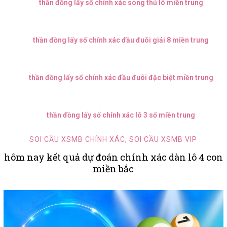
thần đồng lấy số chính xác song thủ lô miền trung
thần đồng lấy số chính xác đầu đuôi giải 8 miền trung
thần đồng lấy số chính xác đầu đuôi đặc biệt miền trung
thần đồng lấy số chính xác lô 3 số miền trung
SOI CẦU XSMB CHÍNH XÁC
,
SOI CẦU XSMB VIP
hôm nay kết quả dự đoán chính xác dàn lô 4 con
miền bắc