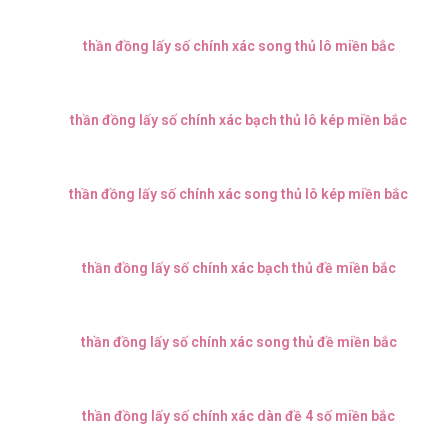
thần đồng lấy số chính xác song thủ lô miền bắc
thần đồng lấy số chính xác bạch thủ lô kép miền bắc
thần đồng lấy số chính xác song thủ lô kép miền bắc
thần đồng lấy số chính xác bạch thủ đề miền bắc
thần đồng lấy số chính xác song thủ đề miền bắc
thần đồng lấy số chính xác dàn đề 4 số miền bắc