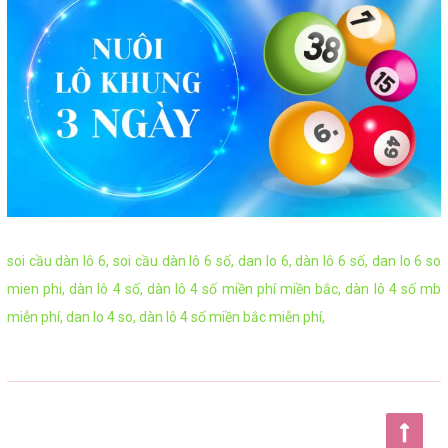
soi cầu dàn lô 6, soi cầu dàn lô 6 số, dan lo 6, dàn lô 6 số, dan lo 6 so
mien phi, dàn lô 4 số, dàn lô 4 số miền phí miền bắc, dàn lô 4 số mb
miễn phí, dan lo 4 so, dàn lô 4 số miền bắc miễn phí,