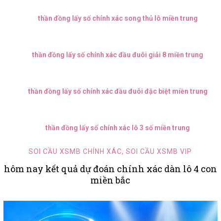
thần đồng lấy số chính xác song thủ lô miền trung
thần đồng lấy số chính xác đầu đuôi giải 8 miền trung
thần đồng lấy số chính xác đầu đuôi đặc biệt miền trung
thần đồng lấy số chính xác lô 3 số miền trung
SOI CẦU XSMB CHÍNH XÁC
,
SOI CẦU XSMB VIP
hôm nay kết quả dự đoán chính xác dàn lô 4 con
miền bắc