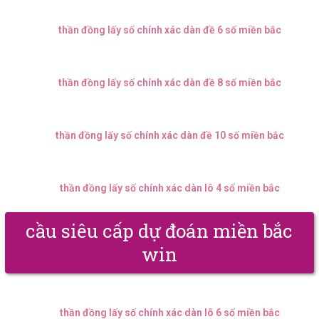
thần đồng lấy số chính xác dàn đề 6 số miền bắc
thần đồng lấy số chính xác dàn đề 8 số miền bắc
thần đồng lấy số chính xác dàn đề 10 số miền bắc
thần đồng lấy số chính xác dàn lô 4 số miền bắc
cầu siêu cấp dự đoán miền bắc
win
thần đồng lấy số chính xác dàn lô 6 số miền bắc