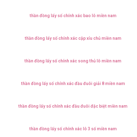
thần đồng lấy số chính xác bao lô miền nam
thần đồng lấy số chính xác cặp xỉu chủ miền nam
thần đồng lấy số chính xác song thủ lô miền nam
thần đồng lấy số chính xác đầu đuôi giải 8 miền nam
thần đồng lấy số chính xác đầu đuôi đặc biệt miền nam
thần đồng lấy số chính xác lô 3 số miền nam