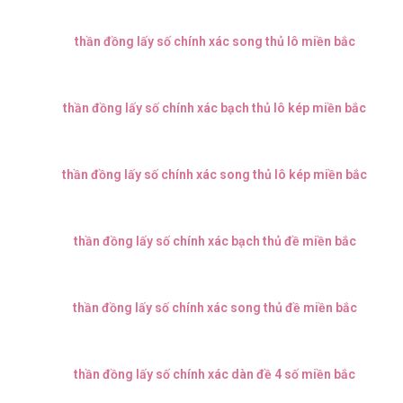
thần đồng lấy số chính xác song thủ lô miền bắc
thần đồng lấy số chính xác bạch thủ lô kép miền bắc
thần đồng lấy số chính xác song thủ lô kép miền bắc
thần đồng lấy số chính xác bạch thủ đề miền bắc
thần đồng lấy số chính xác song thủ đề miền bắc
thần đồng lấy số chính xác dàn đề 4 số miền bắc