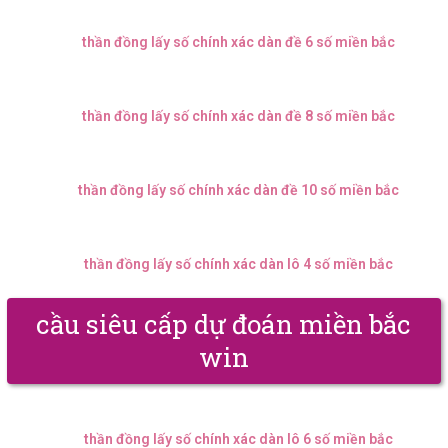
thần đồng lấy số chính xác dàn đề 6 số miền bắc
thần đồng lấy số chính xác dàn đề 8 số miền bắc
thần đồng lấy số chính xác dàn đề 10 số miền bắc
thần đồng lấy số chính xác dàn lô 4 số miền bắc
cầu siêu cấp dự đoán miền bắc
win
thần đồng lấy số chính xác dàn lô 6 số miền bắc