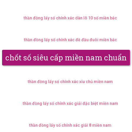
thần đồng lấy số chính xác dàn lô 10 số miền bắc
thần đồng lấy số chính xác đề đầu đuôi miền bắc
chốt số siêu cấp miền nam chuẩn
thần đồng lấy số chính xác xỉu chủ miền nam
thần đồng lấy số chính xác giải đặc biệt miền nam
thần đồng lấy số chính xác giải 8 miền nam