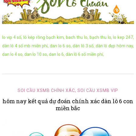
lo vip 4 số, lô kép rồng bạch kim, bach thu lo, bạch thu lo, lo kep 247,
dàn lô 4 số mb miễn phí, dan lo 6 so, dàn lô 3 số, dàn lô đẹp hôm nay,
dan lo 4 so, dan lo 10 so, dan lo 6, dàn lô 6 số miền phí,
SOI CẦU XSMB CHÍNH XÁC
,
SOI CẦU XSMB VIP
hôm nay kết quả dự đoán chính xác dàn lô 6 con
miền bắc