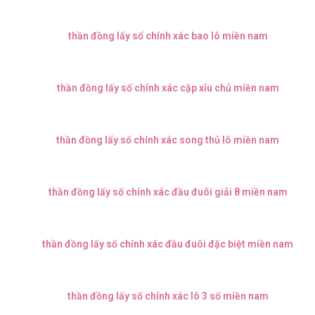
thần đồng lấy số chính xác bao lô miền nam
thần đồng lấy số chính xác cặp xỉu chủ miền nam
thần đồng lấy số chính xác song thủ lô miền nam
thần đồng lấy số chính xác đầu đuôi giải 8 miền nam
thần đồng lấy số chính xác đầu đuôi đặc biệt miền nam
thần đồng lấy số chính xác lô 3 số miền nam