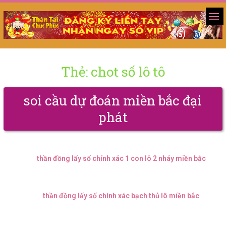
Thẻ:
chot số lô tô
soi cầu dự đoán miền bắc đại
phát
thần đồng lấy số chính xác 1 con lô 2 nháy miền bắc
thần đồng lấy số chính xác bạch thủ lô miền bắc