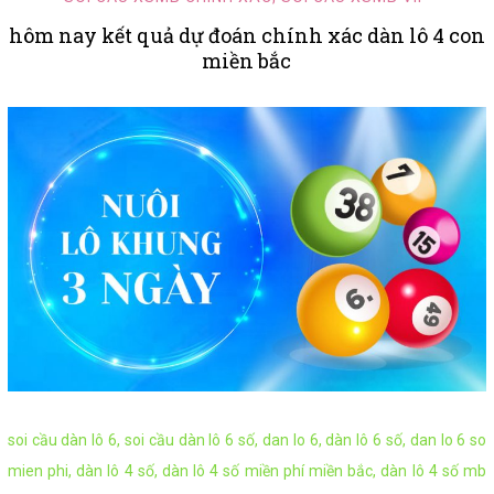
hôm nay kết quả dự đoán chính xác dàn lô 4 con
miền bắc
soi cầu dàn lô 6, soi cầu dàn lô 6 số, dan lo 6, dàn lô 6 số, dan lo 6 so
mien phi, dàn lô 4 số, dàn lô 4 số miền phí miền bắc, dàn lô 4 số mb