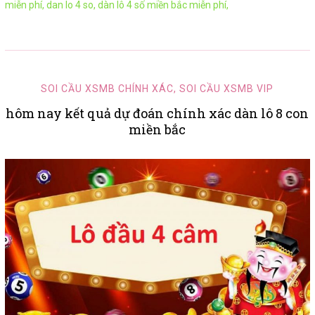
miễn phí, dan lo 4 so, dàn lô 4 số miền bắc miễn phí,
SOI CẦU XSMB CHÍNH XÁC
,
SOI CẦU XSMB VIP
hôm nay kết quả dự đoán chính xác dàn lô 8 con
miền bắc