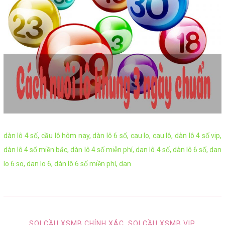
dàn lô 4 số, cầu lô hôm nay, dàn lô 6 số, cau lo, cau lô, dàn lô 4 số vip,
dàn lô 4 số miền bắc, dàn lô 4 số miễn phí, dan lô 4 số, dàn lô 6 số, dan
lo 6 so, dan lo 6, dàn lô 6 số miền phí, dan
SOI CẦU XSMB CHÍNH XÁC
,
SOI CẦU XSMB VIP