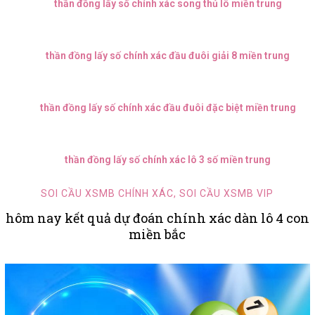
thần đồng lấy số chính xác song thủ lô miền trung
thần đồng lấy số chính xác đầu đuôi giải 8 miền trung
thần đồng lấy số chính xác đầu đuôi đặc biệt miền trung
thần đồng lấy số chính xác lô 3 số miền trung
SOI CẦU XSMB CHÍNH XÁC
,
SOI CẦU XSMB VIP
hôm nay kết quả dự đoán chính xác dàn lô 4 con
miền bắc