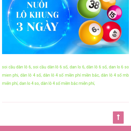
soi cầu dàn lô 6, soi cầu dàn lô 6 số, dan lo 6, dàn lô 6 số, dan lo 6 so
mien phi, dàn lô 4 số, dàn lô 4 số miền phí miền bắc, dàn lô 4 số mb
miễn phí, dan lo 4 so, dàn lô 4 số miền bắc miễn phí,