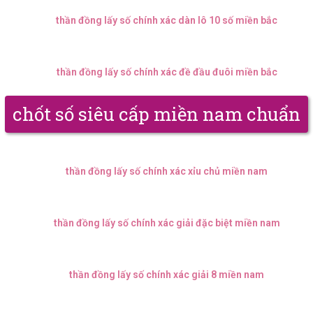
thần đồng lấy số chính xác dàn lô 10 số miền bắc
thần đồng lấy số chính xác đề đầu đuôi miền bắc
chốt số siêu cấp miền nam chuẩn
thần đồng lấy số chính xác xỉu chủ miền nam
thần đồng lấy số chính xác giải đặc biệt miền nam
thần đồng lấy số chính xác giải 8 miền nam