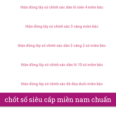
thần đồng lấy số chính xác dàn lô xiên 4 miền bắc
thần đồng lấy số chính xác 3 càng miền bắc
thần đồng lấy số chính xác dàn 3 càng 2 số miền bắc
thần đồng lấy số chính xác dàn lô 10 số miền bắc
thần đồng lấy số chính xác đề đầu đuôi miền bắc
chốt số siêu cấp miền nam chuẩn