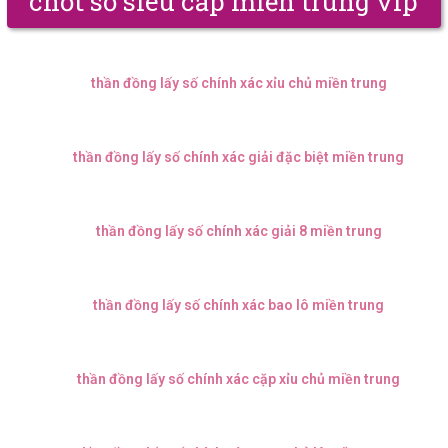
chốt số siêu cấp miền trung víp
thần đồng lấy số chính xác xỉu chủ miền trung
thần đồng lấy số chính xác giải đặc biệt miền trung
thần đồng lấy số chính xác giải 8 miền trung
thần đồng lấy số chính xác bao lô miền trung
thần đồng lấy số chính xác cặp xỉu chủ miền trung