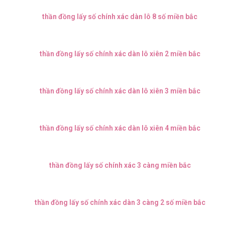
thần đồng lấy số chính xác dàn lô 8 số miền bắc
thần đồng lấy số chính xác dàn lô xiên 2 miền bắc
thần đồng lấy số chính xác dàn lô xiên 3 miền bắc
thần đồng lấy số chính xác dàn lô xiên 4 miền bắc
thần đồng lấy số chính xác 3 càng miền bắc
thần đồng lấy số chính xác dàn 3 càng 2 số miền bắc