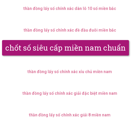
thần đồng lấy số chính xác dàn lô 10 số miền bắc
thần đồng lấy số chính xác đề đầu đuôi miền bắc
chốt số siêu cấp miền nam chuẩn
thần đồng lấy số chính xác xỉu chủ miền nam
thần đồng lấy số chính xác giải đặc biệt miền nam
thần đồng lấy số chính xác giải 8 miền nam