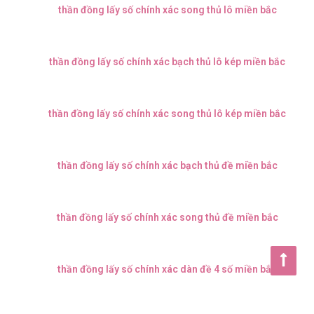
thần đồng lấy số chính xác song thủ lô miền bắc
thần đồng lấy số chính xác bạch thủ lô kép miền bắc
thần đồng lấy số chính xác song thủ lô kép miền bắc
thần đồng lấy số chính xác bạch thủ đề miền bắc
thần đồng lấy số chính xác song thủ đề miền bắc
thần đồng lấy số chính xác dàn đề 4 số miền bắc