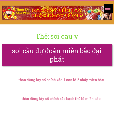
Thẻ:
soi cau v
soi cầu dự đoán miền bắc đại
phát
thần đồng lấy số chính xác 1 con lô 2 nháy miền bắc
thần đồng lấy số chính xác bạch thủ lô miền bắc