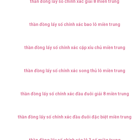
thần đồng lấy số chính xác giải 8 miền trung
thần đồng lấy số chính xác bao lô miền trung
thần đồng lấy số chính xác cặp xỉu chủ miền trung
thần đồng lấy số chính xác song thủ lô miền trung
thần đồng lấy số chính xác đầu đuôi giải 8 miền trung
thần đồng lấy số chính xác đầu đuôi đặc biệt miền trung