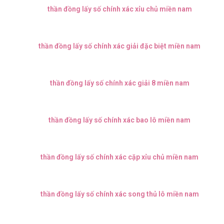
thần đồng lấy số chính xác xỉu chủ miền nam
thần đồng lấy số chính xác giải đặc biệt miền nam
thần đồng lấy số chính xác giải 8 miền nam
thần đồng lấy số chính xác bao lô miền nam
thần đồng lấy số chính xác cặp xỉu chủ miền nam
thần đồng lấy số chính xác song thủ lô miền nam