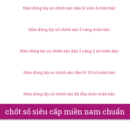
thần đồng lấy số chính xác dàn lô xiên 4 miền bắc
thần đồng lấy số chính xác 3 càng miền bắc
thần đồng lấy số chính xác dàn 3 càng 2 số miền bắc
thần đồng lấy số chính xác dàn lô 10 số miền bắc
thần đồng lấy số chính xác đề đầu đuôi miền bắc
chốt số siêu cấp miền nam chuẩn