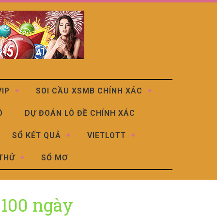
VIP
SOI CẦU XSMB CHÍNH XÁC
Ô
DỰ ĐOÁN LÔ ĐỀ CHÍNH XÁC
SỔ KẾT QUẢ
VIETLOTT
THỬ
SỔ MƠ
 100 ngày