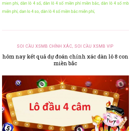
mien phi, dàn lô 4 số, dàn lô 4 số miền phí miền bắc, dàn lô 4 số mb
miễn phí, dan lo 4 so, dàn lô 4 số miền bắc miễn phí,
SOI CẦU XSMB CHÍNH XÁC
,
SOI CẦU XSMB VIP
hôm nay kết quả dự đoán chính xác dàn lô 8 con
miền bắc