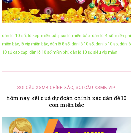
dàn lô 10 số, lô kép miền bắc, soi lô miền bắc, dàn lô 4 số miền phí
miền bắc, lô vip miền bắc, dàn lô 8 số, dàn lô 10 số, dan lo 10 so, dàn lô
10 số cao cấp, dàn lô 10 số miền phí, dàn lô 10 số siêu víp miền
SOI CẦU XSMB CHÍNH XÁC
,
SOI CẦU XSMB VIP
hôm nay kết quả dự đoán chính xác dàn đề 10
con miền bắc