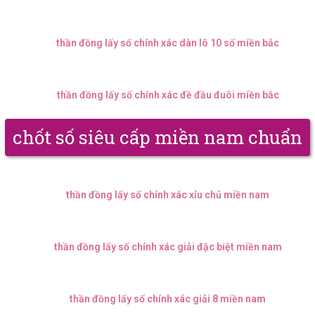
thần đồng lấy số chính xác dàn lô 10 số miền bắc
thần đồng lấy số chính xác đề đầu đuôi miền bắc
chốt số siêu cấp miền nam chuẩn
thần đồng lấy số chính xác xỉu chủ miền nam
thần đồng lấy số chính xác giải đặc biệt miền nam
thần đồng lấy số chính xác giải 8 miền nam