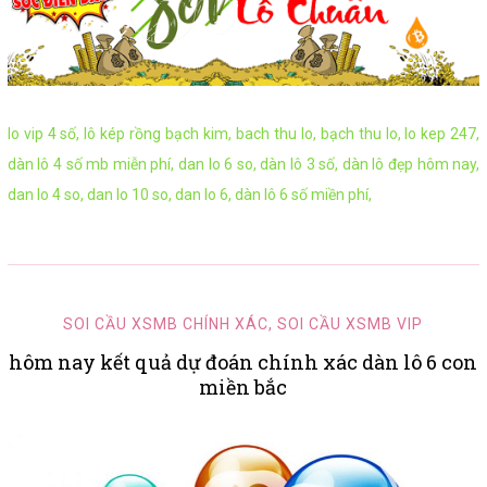
lo vip 4 số, lô kép rồng bạch kim, bach thu lo, bạch thu lo, lo kep 247,
dàn lô 4 số mb miễn phí, dan lo 6 so, dàn lô 3 số, dàn lô đẹp hôm nay,
dan lo 4 so, dan lo 10 so, dan lo 6, dàn lô 6 số miền phí,
SOI CẦU XSMB CHÍNH XÁC
,
SOI CẦU XSMB VIP
hôm nay kết quả dự đoán chính xác dàn lô 6 con
miền bắc