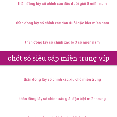
thần đồng lấy số chính xác đầu đuôi giải 8 miền nam
thần đồng lấy số chính xác đầu đuôi đặc biệt miền nam
thần đồng lấy số chính xác lô 3 số miền nam
chốt số siêu cấp miền trung víp
thần đồng lấy số chính xác xỉu chủ miền trung
thần đồng lấy số chính xác giải đặc biệt miền trung