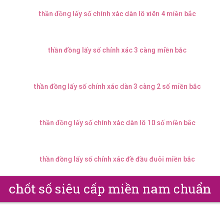
thần đồng lấy số chính xác dàn lô xiên 4 miền bắc
thần đồng lấy số chính xác 3 càng miền bắc
thần đồng lấy số chính xác dàn 3 càng 2 số miền bắc
thần đồng lấy số chính xác dàn lô 10 số miền bắc
thần đồng lấy số chính xác đề đầu đuôi miền bắc
chốt số siêu cấp miền nam chuẩn