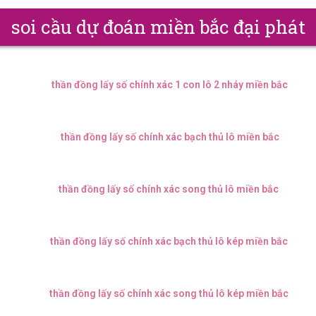
soi cầu dự đoán miền bắc đại phát
thần đồng lấy số chính xác 1 con lô 2 nháy miền bắc
thần đồng lấy số chính xác bạch thủ lô miền bắc
thần đồng lấy số chính xác song thủ lô miền bắc
thần đồng lấy số chính xác bạch thủ lô kép miền bắc
thần đồng lấy số chính xác song thủ lô kép miền bắc