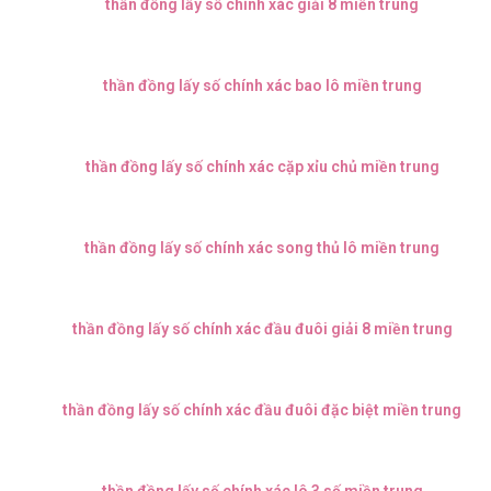
thần đồng lấy số chính xác giải 8 miền trung
thần đồng lấy số chính xác bao lô miền trung
thần đồng lấy số chính xác cặp xỉu chủ miền trung
thần đồng lấy số chính xác song thủ lô miền trung
thần đồng lấy số chính xác đầu đuôi giải 8 miền trung
thần đồng lấy số chính xác đầu đuôi đặc biệt miền trung