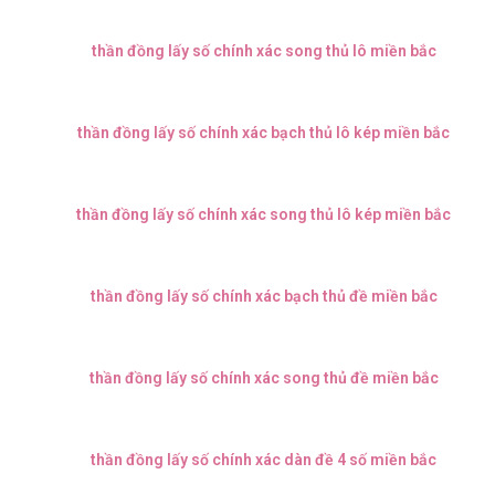
thần đồng lấy số chính xác song thủ lô miền bắc
thần đồng lấy số chính xác bạch thủ lô kép miền bắc
thần đồng lấy số chính xác song thủ lô kép miền bắc
thần đồng lấy số chính xác bạch thủ đề miền bắc
thần đồng lấy số chính xác song thủ đề miền bắc
thần đồng lấy số chính xác dàn đề 4 số miền bắc