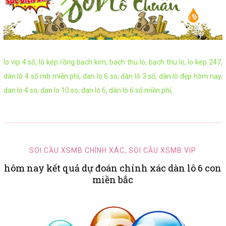
lo vip 4 số, lô kép rồng bạch kim, bach thu lo, bạch thu lo, lo kep 247,
dàn lô 4 số mb miễn phí, dan lo 6 so, dàn lô 3 số, dàn lô đẹp hôm nay,
dan lo 4 so, dan lo 10 so, dan lo 6, dàn lô 6 số miền phí,
SOI CẦU XSMB CHÍNH XÁC
,
SOI CẦU XSMB VIP
hôm nay kết quả dự đoán chính xác dàn lô 6 con
miền bắc