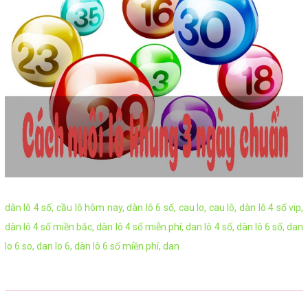
dàn lô 4 số, cầu lô hôm nay, dàn lô 6 số, cau lo, cau lô, dàn lô 4 số vip,
dàn lô 4 số miền bắc, dàn lô 4 số miễn phí, dan lô 4 số, dàn lô 6 số, dan
lo 6 so, dan lo 6, dàn lô 6 số miền phí, dan