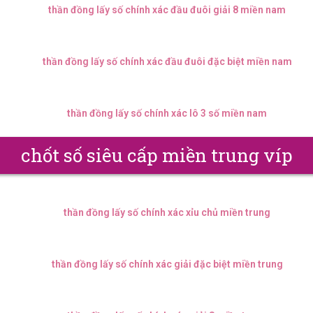
thần đồng lấy số chính xác đầu đuôi giải 8 miền nam
thần đồng lấy số chính xác đầu đuôi đặc biệt miền nam
thần đồng lấy số chính xác lô 3 số miền nam
chốt số siêu cấp miền trung víp
thần đồng lấy số chính xác xỉu chủ miền trung
thần đồng lấy số chính xác giải đặc biệt miền trung