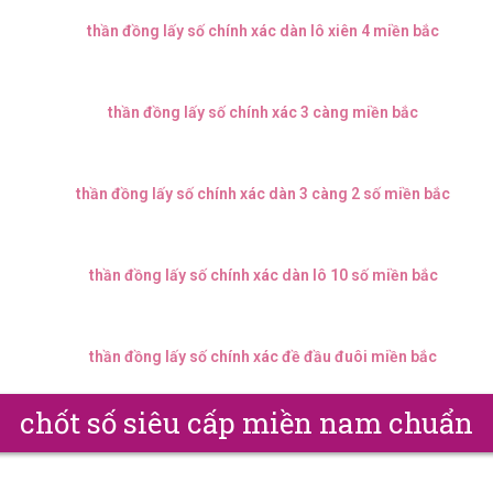
thần đồng lấy số chính xác dàn lô xiên 4 miền bắc
thần đồng lấy số chính xác 3 càng miền bắc
thần đồng lấy số chính xác dàn 3 càng 2 số miền bắc
thần đồng lấy số chính xác dàn lô 10 số miền bắc
thần đồng lấy số chính xác đề đầu đuôi miền bắc
chốt số siêu cấp miền nam chuẩn