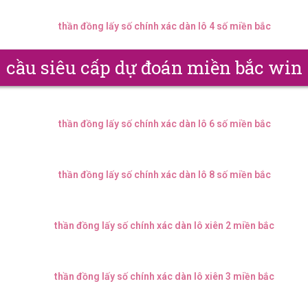
thần đồng lấy số chính xác dàn lô 4 số miền bắc
cầu siêu cấp dự đoán miền bắc win
thần đồng lấy số chính xác dàn lô 6 số miền bắc
thần đồng lấy số chính xác dàn lô 8 số miền bắc
thần đồng lấy số chính xác dàn lô xiên 2 miền bắc
thần đồng lấy số chính xác dàn lô xiên 3 miền bắc