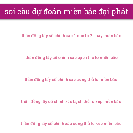
soi cầu dự đoán miền bắc đại phát
thần đồng lấy số chính xác 1 con lô 2 nháy miền bắc
thần đồng lấy số chính xác bạch thủ lô miền bắc
thần đồng lấy số chính xác song thủ lô miền bắc
thần đồng lấy số chính xác bạch thủ lô kép miền bắc
thần đồng lấy số chính xác song thủ lô kép miền bắc