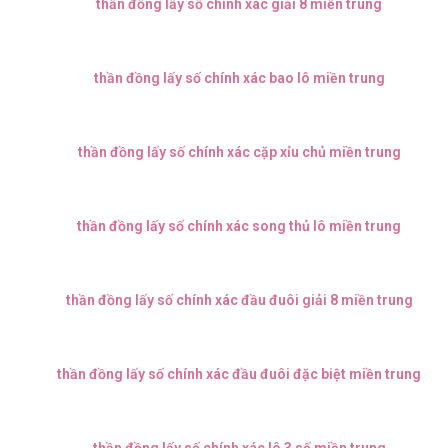
thần đồng lấy số chính xác giải 8 miền trung
thần đồng lấy số chính xác bao lô miền trung
thần đồng lấy số chính xác cặp xỉu chủ miền trung
thần đồng lấy số chính xác song thủ lô miền trung
thần đồng lấy số chính xác đầu đuôi giải 8 miền trung
thần đồng lấy số chính xác đầu đuôi đặc biệt miền trung