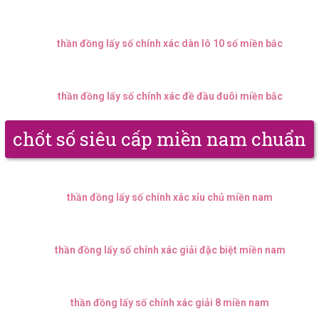
thần đồng lấy số chính xác dàn lô 10 số miền bắc
thần đồng lấy số chính xác đề đầu đuôi miền bắc
chốt số siêu cấp miền nam chuẩn
thần đồng lấy số chính xác xỉu chủ miền nam
thần đồng lấy số chính xác giải đặc biệt miền nam
thần đồng lấy số chính xác giải 8 miền nam