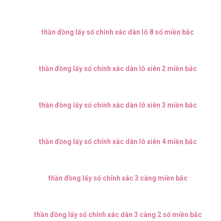
thần đồng lấy số chính xác dàn lô 8 số miền bắc
thần đồng lấy số chính xác dàn lô xiên 2 miền bắc
thần đồng lấy số chính xác dàn lô xiên 3 miền bắc
thần đồng lấy số chính xác dàn lô xiên 4 miền bắc
thần đồng lấy số chính xác 3 càng miền bắc
thần đồng lấy số chính xác dàn 3 càng 2 số miền bắc