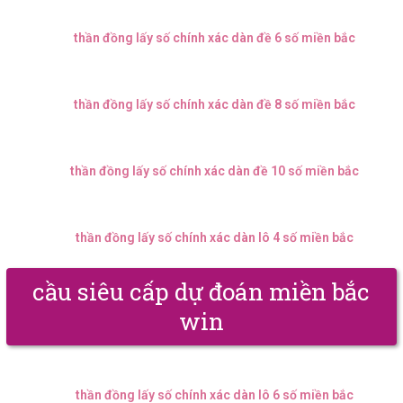
thần đồng lấy số chính xác dàn đề 6 số miền bắc
thần đồng lấy số chính xác dàn đề 8 số miền bắc
thần đồng lấy số chính xác dàn đề 10 số miền bắc
thần đồng lấy số chính xác dàn lô 4 số miền bắc
cầu siêu cấp dự đoán miền bắc
win
thần đồng lấy số chính xác dàn lô 6 số miền bắc