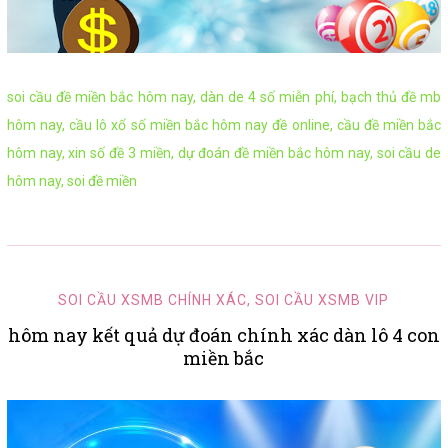
soi cầu đề miền bắc hôm nay, dàn de 4 số miễn phí, bạch thủ đề mb
hôm nay, cầu lô xổ số miền bắc hôm nay đề online, cầu đề miền bắc
hôm nay, xin số đề 3 miền, dự đoán đề miền bắc hôm nay, soi cầu de
hôm nay, soi đề miền
SOI CẦU XSMB CHÍNH XÁC
,
SOI CẦU XSMB VIP
hôm nay kết quả dự đoán chính xác dàn lô 4 con
miền bắc