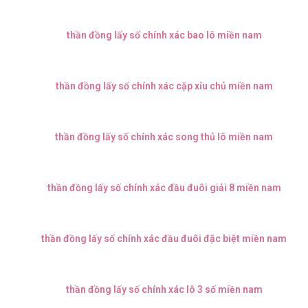
thần đồng lấy số chính xác bao lô miền nam
thần đồng lấy số chính xác cặp xỉu chủ miền nam
thần đồng lấy số chính xác song thủ lô miền nam
thần đồng lấy số chính xác đầu đuôi giải 8 miền nam
thần đồng lấy số chính xác đầu đuôi đặc biệt miền nam
thần đồng lấy số chính xác lô 3 số miền nam