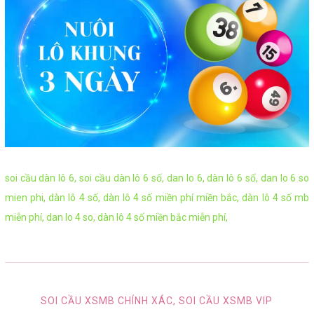
soi cầu dàn lô 6, soi cầu dàn lô 6 số, dan lo 6, dàn lô 6 số, dan lo 6 so
mien phi, dàn lô 4 số, dàn lô 4 số miền phí miền bắc, dàn lô 4 số mb
miễn phí, dan lo 4 so, dàn lô 4 số miền bắc miễn phí,
SOI CẦU XSMB CHÍNH XÁC
,
SOI CẦU XSMB VIP