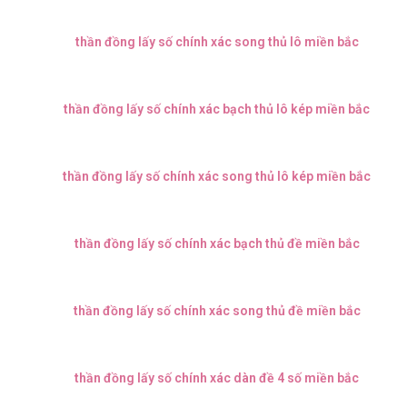
thần đồng lấy số chính xác song thủ lô miền bắc
thần đồng lấy số chính xác bạch thủ lô kép miền bắc
thần đồng lấy số chính xác song thủ lô kép miền bắc
thần đồng lấy số chính xác bạch thủ đề miền bắc
thần đồng lấy số chính xác song thủ đề miền bắc
thần đồng lấy số chính xác dàn đề 4 số miền bắc