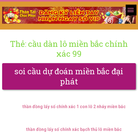
Thẻ:
cầu dàn lô miền bắc chính
xác 99
soi cầu dự đoán miền bắc đại
phát
thần đồng lấy số chính xác 1 con lô 2 nháy miền bắc
thần đồng lấy số chính xác bạch thủ lô miền bắc